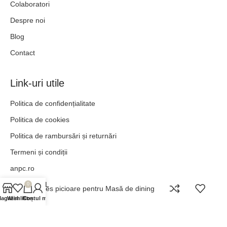
Colaboratori
Despre noi
Blog
Contact
Link-uri utile
Politica de confidențialitate
Politica de cookies
Politica de rambursări și returnări
Termeni și condiții
anpc.ro
ANPC - SAL
0
Nimes picioare pentru Masă de dining
agazin
Wishlist
Contul meu
Coș
„POT TOTUL ÎN HRISTOS CARE MĂ ÎNTĂREȘTE.” –
FILIPENI 4:13