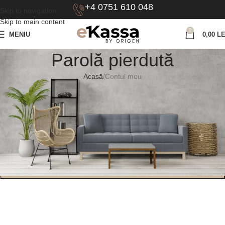
+4 0751 610 048
Skip to navigation
Skip to main content
0
MENIU
0,00
LE
Parolă pierdută
Acasă
Contul meu
Ai uitat parola? Te rog să introduci numele tău de utilizator sau adresa
ta de email. Vei primi o legătură prin email pentru a crea o parolă
nouă.
*
Nume utilizator sau email
RESETEAZĂ PAROLA