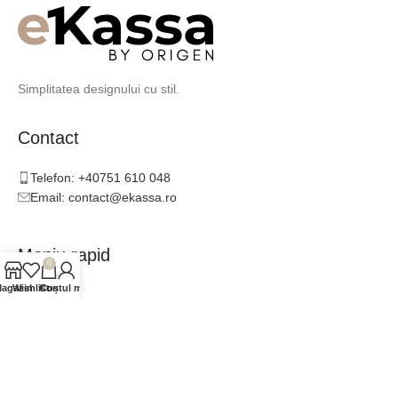
Simplitatea designului cu stil.
Contact
Telefon: +40751 610 048
Email: contact@ekassa.ro
Meniu rapid
0
agazin
Wishlist
Contul meu
Coș
Catalog
Inspirație
Consultanță
Colaboratori