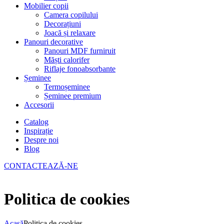
Mobilier copii
Camera copilului
Decorațiuni
Joacă și relaxare
Panouri decorative
Panouri MDF furniruit
Măști calorifer
Riflaje fonoabsorbante
Șeminee
Termoșeminee
Șeminee premium
Accesorii
Catalog
Inspirație
Despre noi
Blog
CONTACTEAZĂ-NE
Politica de cookies
Acasă
Politica de cookies