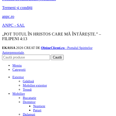
Termeni și condiții
anpc.ro
ANPC - SAL
„POT TOTUL ÎN HRISTOS CARE MĂ ÎNTĂREȘTE.” –
FILIPENI 4:13
EKASSA
2026 CREAT DE
ObtineClienti.ro
- Portalul Spiritelor
Antreprenoriale
.
Caută
Meniu
Categorii
Exterior
Grădină
Mobilier exterior
Terasă
Mobilier
Bucatarie
Dormitor
Noptiere
Paturi
Dulapuri