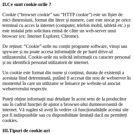
II.Ce sunt cookie-urile ?
Cookie (“browser cookie” sau “HTTP cookie”) este un fișier de
mici dimensiuni, format din litere și numere, care este stocat pe orice
terminal cu acces la internet (computer, telefon mobil, tabletă etc.) și
este instalat prin solicitara emisă de către un web-server unui
browser (ex: Internet Explorer, Chrome).
De reținut: “Cookie”-urile nu conțin programe software, viruși sau
spyware și nu poate accesa informațiile de pe hard drive-ul
utilizatorului. Cookie-urile nu solicită informații cu caracter personal
și nu identifică personal utilizatorii de internet.
Un cookie este format din nume și conținut, durata de existență a
acestuia fiind determinată, putând fi accesat din nou de webserver în
momentul în care un utilizator se întoarce pe website-ul asociat
webserverului respectiv.
Puteți obține informații mai detaliate în acest sens de la producător
sau în cadrul funcției de ajutor a browser-ului dumneavoastră de
internet. Vă rugăm să aveți în vedere că funcționalitățile acestui site
pot fi indisponibile sau cu disponibilitate limitată dacă nu permiteți
cookies.
III.Tipuri de cookie-uri