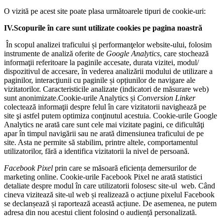
O vizită pe acest site poate plasa următoarele tipuri de cookie-uri:
IV.Scopurile în care sunt utilizate cookies pe pagina noastră
În scopul analizei traficului și performanţelor website-ului, folosim
instrumente de analiză oferite de
Google Analytics
, care stochează
informaţii referitoare la paginile accesate, durata vizitei, modul/
dispozitivul de accesare, în vederea analizării modului de utilizare a
paginilor, interacţiunii cu paginile și opțiunilor de navigare ale
vizitatorilor. Caracteristicile analizate (indicatori de măsurare web)
sunt anonimizate.Cookie-urile Analytics și
Conversion Linker
colectează informaţii despre felul în care vizitatorii navighează pe
site şi astfel putem optimiza conţinutul acestuia. Cookie-urile Google
Analytics ne arată care sunt cele mai vizitate pagini, ce dificultăţi
apar în timpul navigării sau ne arată dimensiunea traficului de pe
site. Asta ne permite să stabilim, printre altele, comportamentul
utilizatorilor, fără a identifica vizitatorii la nivel de persoană.
Facebook Pixel
prin care se măsoară eficiența demersurilor de
marketing online. Cookie-urile Facebook Pixel ne arată statistici
detaliate despre modul în care utilizatorii folosesc site-ul web. Când
cineva vizitează site-ul web și realizează o acțiune pixelul Facebook
se declanșează și raportează această acțiune. De asemenea, ne putem
adresa din nou acestui client folosind o audiență personalizată.