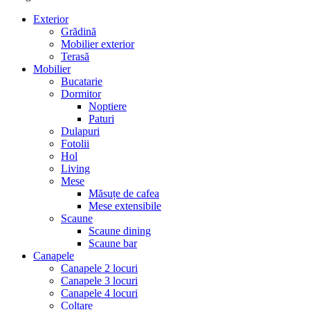
Exterior
Grădină
Mobilier exterior
Terasă
Mobilier
Bucatarie
Dormitor
Noptiere
Paturi
Dulapuri
Fotolii
Hol
Living
Mese
Măsuțe de cafea
Mese extensibile
Scaune
Scaune dining
Scaune bar
Canapele
Canapele 2 locuri
Canapele 3 locuri
Canapele 4 locuri
Colțare