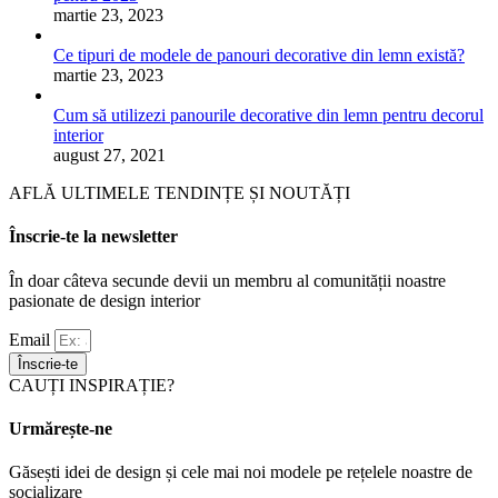
martie 23, 2023
Ce tipuri de modele de panouri decorative din lemn există?
martie 23, 2023
Cum să utilizezi panourile decorative din lemn pentru decorul
interior
august 27, 2021
AFLĂ ULTIMELE TENDINȚE ȘI NOUTĂȚI
Înscrie-te la newsletter
În doar câteva secunde devii un membru al comunității noastre
pasionate de design interior
Email
Înscrie-te
CAUȚI INSPIRAȚIE?
Urmărește-ne
Găsești idei de design și cele mai noi modele pe rețelele noastre de
socializare