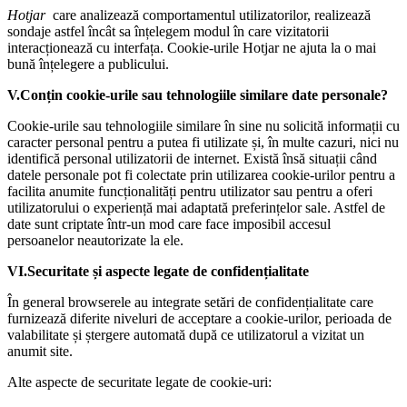
Hotjar
care analizează comportamentul utilizatorilor, realizează
sondaje astfel încât sa înțelegem modul în care vizitatorii
interacționează cu interfața. Cookie-urile Hotjar ne ajuta la o mai
bună înțelegere a publicului.
V.Conțin cookie-urile sau tehnologiile similare date personale?
Cookie-urile sau tehnologiile similare în sine nu solicită informații cu
caracter personal pentru a putea fi utilizate și, în multe cazuri, nici nu
identifică personal utilizatorii de internet. Există însă situații când
datele personale pot fi colectate prin utilizarea cookie-urilor pentru a
facilita anumite funcționalități pentru utilizator sau pentru a oferi
utilizatorului o experiență mai adaptată preferințelor sale. Astfel de
date sunt criptate într-un mod care face imposibil accesul
persoanelor neautorizate la ele.
VI.Securitate și aspecte legate de confidențialitate
În general browserele au integrate setări de confidențialitate care
furnizează diferite niveluri de acceptare a cookie-urilor, perioada de
valabilitate și ștergere automată după ce utilizatorul a vizitat un
anumit site.
Alte aspecte de securitate legate de cookie-uri: