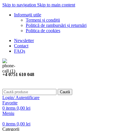
Skip to navigation
Skip to main content
Informații utile
Termeni și condiții
Politică de rambursări și returnări
Politica de cookies
Newsletter
Contact
FAQs
+4 0751 610 048
Caută
Login/ Autentificare
Favorite
0
items
0,00
lei
Meniu
0
items
0,00
lei
Categorii