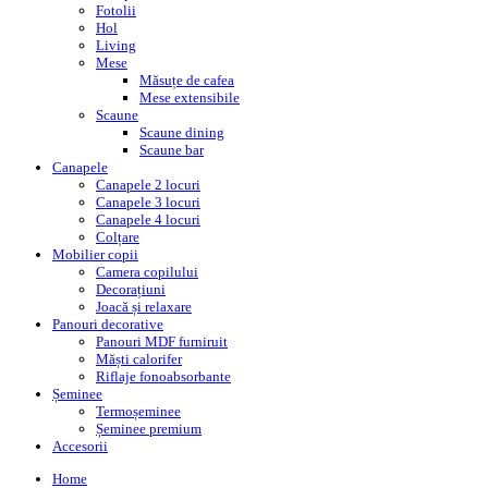
Fotolii
Hol
Living
Mese
Măsuțe de cafea
Mese extensibile
Scaune
Scaune dining
Scaune bar
Canapele
Canapele 2 locuri
Canapele 3 locuri
Canapele 4 locuri
Colțare
Mobilier copii
Camera copilului
Decorațiuni
Joacă și relaxare
Panouri decorative
Panouri MDF furniruit
Măști calorifer
Riflaje fonoabsorbante
Șeminee
Termoșeminee
Șeminee premium
Accesorii
Home