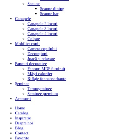
Scaune
Scaune dining
Scaune bar
Canapele
Canapele 2 locuri
Canapele 3 locuri
Canapele 4 locuri
Colțare
Mobilier copii
Camera copilului
Decorațiuni
Joacă și relaxare
Panouri decorative
Panouri MDF furniruit
Măști calorifer
Riflaje fonoabsorbante
Șeminee
Termoșeminee
Șeminee premium
Accesorii
Home
Catalog
Inspirație
Despre noi
Blog
Contact
Favorite