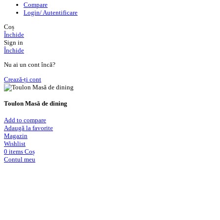
Compare
Login/ Autentificare
Coș
Închide
Sign in
Închide
Nu ai un cont încă?
Crează-ți cont
Toulon Masă de dining
Add to compare
Adaugă la favorite
Magazin
Wishlist
0
items
Coș
Contul meu