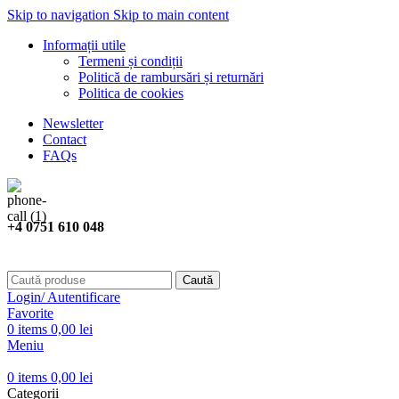
Skip to navigation
Skip to main content
Informații utile
Termeni și condiții
Politică de rambursări și returnări
Politica de cookies
Newsletter
Contact
FAQs
+4 0751 610 048
Caută
Login/ Autentificare
Favorite
0
items
0,00
lei
Meniu
0
items
0,00
lei
Categorii