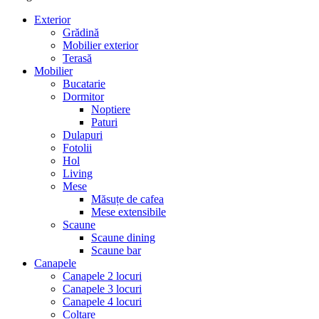
Exterior
Grădină
Mobilier exterior
Terasă
Mobilier
Bucatarie
Dormitor
Noptiere
Paturi
Dulapuri
Fotolii
Hol
Living
Mese
Măsuțe de cafea
Mese extensibile
Scaune
Scaune dining
Scaune bar
Canapele
Canapele 2 locuri
Canapele 3 locuri
Canapele 4 locuri
Colțare