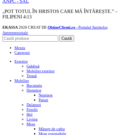
ANPC - SAL
„POT TOTUL ÎN HRISTOS CARE MĂ ÎNTĂREȘTE.” –
FILIPENI 4:13
EKASSA
2026 CREAT DE
ObtineClienti.ro
- Portalul Spiritelor
Antreprenoriale
.
Caută
Meniu
Categorii
Exterior
Grădină
Mobilier exterior
Terasă
Mobilier
Bucatarie
Dormitor
Noptiere
Paturi
Dulapuri
Fotolii
Hol
Living
Mese
Măsuțe de cafea
Mese extensibile