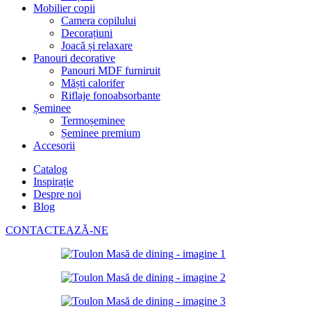
Mobilier copii
Camera copilului
Decorațiuni
Joacă și relaxare
Panouri decorative
Panouri MDF furniruit
Măști calorifer
Riflaje fonoabsorbante
Șeminee
Termoșeminee
Șeminee premium
Accesorii
Catalog
Inspirație
Despre noi
Blog
CONTACTEAZĂ-NE