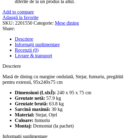
diferite de la un produs la altul.
Add to compare
Adaugă la favorite
SKU:
2201550
Categorie:
Mese dining
Share:
Descriere
Informații suplimentare
Recenzii (0)
Livrare & transport
Descriere
Masă de dining cu margine ondulată, Stejar, fumuriu, pregătită
pentru extensii, 95x240x75 cm
Dimensiuni (LxlxÎ):
240 x 95 x 75 cm
Greutate netă:
57.9 kg
Greutate brută:
63.8 kg
Sarcină maximă:
30 kg
Material:
Stejar, Oțel
Culoare:
fumuriu
Montaj:
Demontat (la pachet)
Informații suplimentare