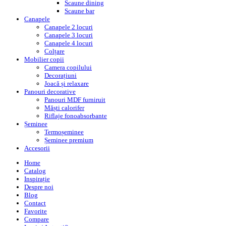
Scaune dining
Scaune bar
Canapele
Canapele 2 locuri
Canapele 3 locuri
Canapele 4 locuri
Colțare
Mobilier copii
Camera copilului
Decorațiuni
Joacă și relaxare
Panouri decorative
Panouri MDF furniruit
Măști calorifer
Riflaje fonoabsorbante
Șeminee
Termoșeminee
Șeminee premium
Accesorii
Home
Catalog
Inspirație
Despre noi
Blog
Contact
Favorite
Compare