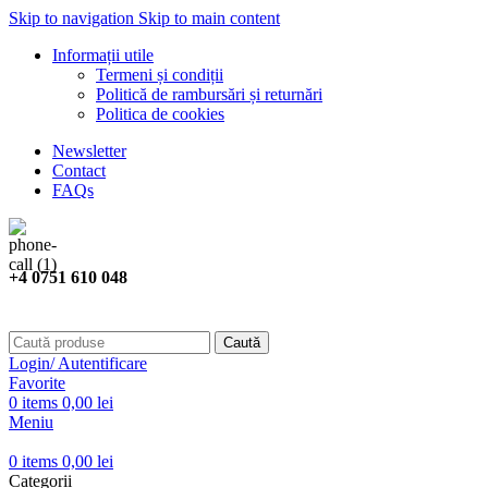
Skip to navigation
Skip to main content
Informații utile
Termeni și condiții
Politică de rambursări și returnări
Politica de cookies
Newsletter
Contact
FAQs
+4 0751 610 048
Caută
Login/ Autentificare
Favorite
0
items
0,00
lei
Meniu
0
items
0,00
lei
Categorii