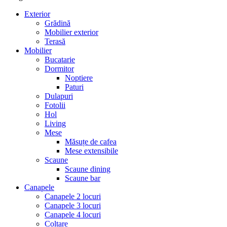
Exterior
Grădină
Mobilier exterior
Terasă
Mobilier
Bucatarie
Dormitor
Noptiere
Paturi
Dulapuri
Fotolii
Hol
Living
Mese
Măsuțe de cafea
Mese extensibile
Scaune
Scaune dining
Scaune bar
Canapele
Canapele 2 locuri
Canapele 3 locuri
Canapele 4 locuri
Colțare