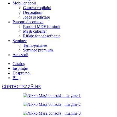
Mobilier copii
Camera copilului
Decorațiuni
Joacă și relaxare
Panouri decorative
Panouri MDF furniruit
Măști calorifer
Riflaje fonoabsorbante
Șeminee
Termoșeminee
Șeminee premium
Accesorii
Catalog
Inspirație
Despre noi
Blog
CONTACTEAZĂ-NE