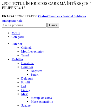
„POT TOTUL ÎN HRISTOS CARE MĂ ÎNTĂREȘTE.” –
FILIPENI 4:13
EKASSA
2026 CREAT DE
ObtineClienti.ro
- Portalul Spiritelor
Antreprenoriale
.
Caută
Meniu
Categorii
Exterior
Grădină
Mobilier exterior
Terasă
Mobilier
Bucatarie
Dormitor
Noptiere
Paturi
Dulapuri
Fotolii
Hol
Living
Mese
Măsuțe de cafea
Mese extensibile
Scaune