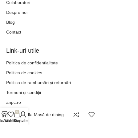
Colaboratori
Despre noi
Blog
Contact
Link-uri utile
Politica de confidențialitate
Politica de cookies
Politica de rambursări și returnări
Termeni și condiții
anpc.ro
ANPC - SAL
0
Osaka Masă de dining
agazin
Wishlist
Contul meu
Coș
„POT TOTUL ÎN HRISTOS CARE MĂ ÎNTĂREȘTE.” –
FILIPENI 4:13