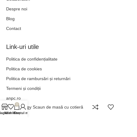
Despre noi
Blog
Contact
Link-uri utile
Politica de confidențialitate
Politica de cookies
Politica de rambursări și returnări
Termeni și condiții
anpc.ro
0
Derby Scaun de masă cu cotieră
ANPC - SAL
agazin
Wishlist
Contul meu
Coș
„POT TOTUL ÎN HRISTOS CARE MĂ ÎNTĂREȘTE.” –
FILIPENI 4:13