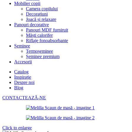
Mobilier copii
Camera copilului
Decorațiuni
Joacă și relaxare
Panouri decorative
Panouri MDF furniruit
Măști calorifer
Riflaje fonoabsorbante
Șeminee
Termoșeminee
Șeminee premium
Accesorii
Catalog
Inspirație
Despre noi
Blog
CONTACTEAZĂ-NE
Click to enlarge