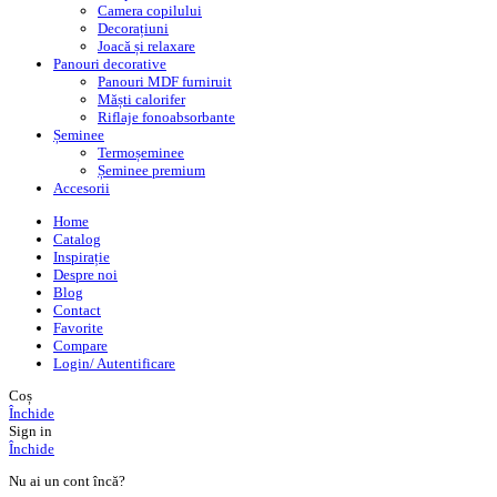
Camera copilului
Decorațiuni
Joacă și relaxare
Panouri decorative
Panouri MDF furniruit
Măști calorifer
Riflaje fonoabsorbante
Șeminee
Termoșeminee
Șeminee premium
Accesorii
Home
Catalog
Inspirație
Despre noi
Blog
Contact
Favorite
Compare
Login/ Autentificare
Coș
Închide
Sign in
Închide
Nu ai un cont încă?