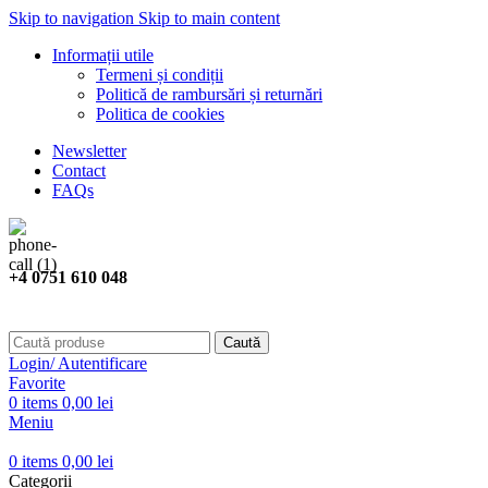
Skip to navigation
Skip to main content
Informații utile
Termeni și condiții
Politică de rambursări și returnări
Politica de cookies
Newsletter
Contact
FAQs
+4 0751 610 048
Caută
Login/ Autentificare
Favorite
0
items
0,00
lei
Meniu
0
items
0,00
lei
Categorii