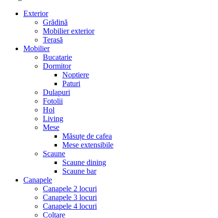
Exterior
Grădină
Mobilier exterior
Terasă
Mobilier
Bucatarie
Dormitor
Noptiere
Paturi
Dulapuri
Fotolii
Hol
Living
Mese
Măsuțe de cafea
Mese extensibile
Scaune
Scaune dining
Scaune bar
Canapele
Canapele 2 locuri
Canapele 3 locuri
Canapele 4 locuri
Colțare