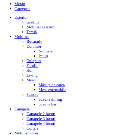
Meniu
Categorii
Exterior
Grădină
Mobilier exterior
Terasă
Mobilier
Bucatarie
Dormitor
Noptiere
Paturi
Dulapuri
Fotolii
Hol
Living
Mese
Măsuțe de cafea
Mese extensibile
Scaune
Scaune dining
Scaune bar
Canapele
Canapele 2 locuri
Canapele 3 locuri
Canapele 4 locuri
Colțare
Mobilier copii