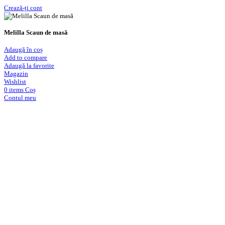
Crează-ți cont
Melilla Scaun de masă
Adaugă în coș
Add to compare
Adaugă la favorite
Magazin
Wishlist
0
items
Coș
Contul meu