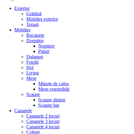
Exterior
Grădină
Mobilier exterior
Terasă
Mobilier
Bucatarie
Dormitor
Noptiere
Paturi
Dulapuri
Fotolii
Hol
Living
Mese
Măsuțe de cafea
Mese extensibile
Scaune
Scaune dining
Scaune bar
Canapele
Canapele 2 locuri
Canapele 3 locuri
Canapele 4 locuri
Colțare