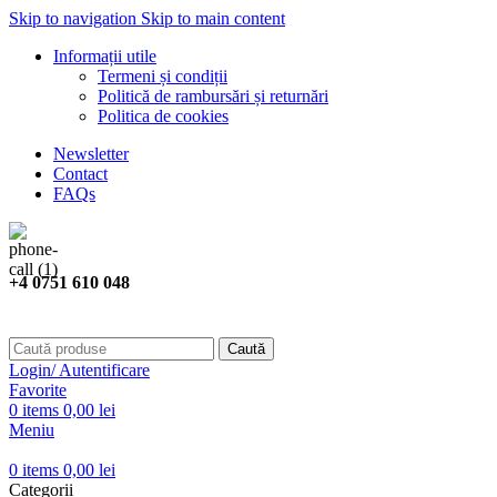
Skip to navigation
Skip to main content
Informații utile
Termeni și condiții
Politică de rambursări și returnări
Politica de cookies
Newsletter
Contact
FAQs
+4 0751 610 048
Caută
Login/ Autentificare
Favorite
0
items
0,00
lei
Meniu
0
items
0,00
lei
Categorii