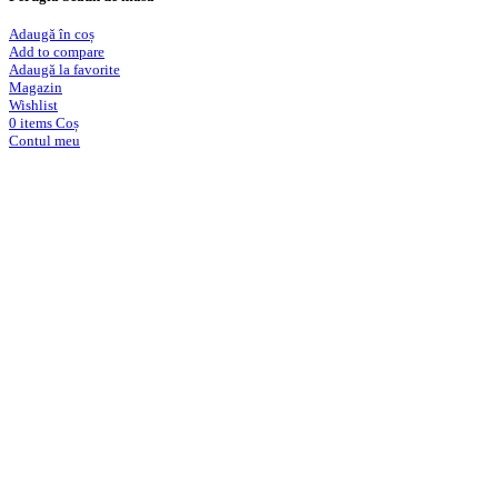
Adaugă în coș
Add to compare
Adaugă la favorite
Magazin
Wishlist
0
items
Coș
Contul meu