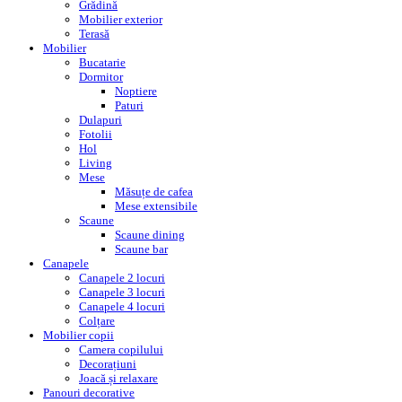
Grădină
Mobilier exterior
Terasă
Mobilier
Bucatarie
Dormitor
Noptiere
Paturi
Dulapuri
Fotolii
Hol
Living
Mese
Măsuțe de cafea
Mese extensibile
Scaune
Scaune dining
Scaune bar
Canapele
Canapele 2 locuri
Canapele 3 locuri
Canapele 4 locuri
Colțare
Mobilier copii
Camera copilului
Decorațiuni
Joacă și relaxare
Panouri decorative