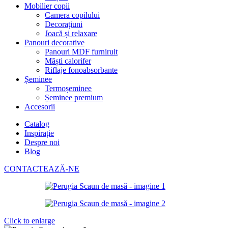
Mobilier copii
Camera copilului
Decorațiuni
Joacă și relaxare
Panouri decorative
Panouri MDF furniruit
Măști calorifer
Riflaje fonoabsorbante
Șeminee
Termoșeminee
Șeminee premium
Accesorii
Catalog
Inspirație
Despre noi
Blog
CONTACTEAZĂ-NE
Click to enlarge