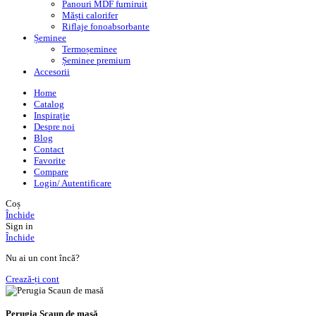
Panouri MDF furniruit
Măști calorifer
Riflaje fonoabsorbante
Șeminee
Termoșeminee
Șeminee premium
Accesorii
Home
Catalog
Inspirație
Despre noi
Blog
Contact
Favorite
Compare
Login/ Autentificare
Coș
Închide
Sign in
Închide
Nu ai un cont încă?
Crează-ți cont
Perugia Scaun de masă