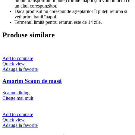
timpul transportului îl puteți trimite înapoi și îl vom înlocui cu
un altul corespunzător.
Dacă produsul nu corespunde așteptărilor îl puteți returna și
veți primi banii înapoi.
Termenul limită pentru retururi este de 14 zile.
Produse similare
Add to compare
Quick view
Adaugă la favorite
Amorim Scaun de masă
Scaune dining
Citește mai mult
Add to compare
Quick view
Adaugă la favorite