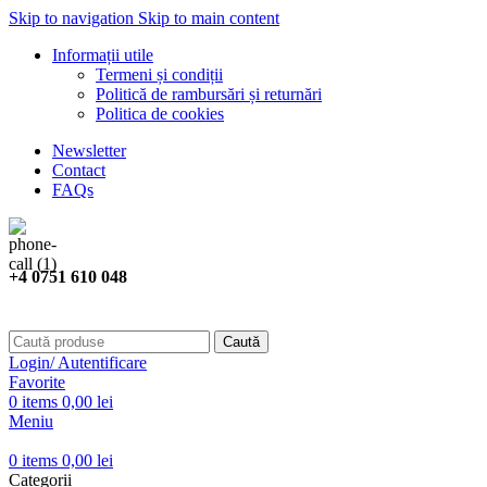
Skip to navigation
Skip to main content
Informații utile
Termeni și condiții
Politică de rambursări și returnări
Politica de cookies
Newsletter
Contact
FAQs
+4 0751 610 048
Caută
Login/ Autentificare
Favorite
0
items
0,00
lei
Meniu
0
items
0,00
lei
Categorii