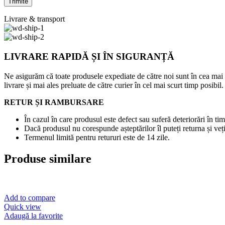
Livrare & transport
LIVRARE RAPIDĂ ȘI ÎN SIGURANȚĂ
Ne asigurăm că toate produsele expediate de către noi sunt în cea mai
livrare și mai ales preluate de către curier în cel mai scurt timp posibil.
RETUR ȘI RAMBURSARE
În cazul în care produsul este defect sau suferă deteriorări în tim
Dacă produsul nu corespunde așteptărilor îl puteți returna și veți
Termenul limită pentru retururi este de 14 zile.
Produse similare
Add to compare
Quick view
Adaugă la favorite