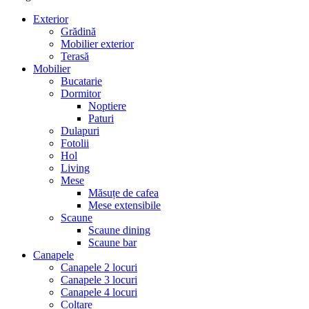
Exterior
Grădină
Mobilier exterior
Terasă
Mobilier
Bucatarie
Dormitor
Noptiere
Paturi
Dulapuri
Fotolii
Hol
Living
Mese
Măsuțe de cafea
Mese extensibile
Scaune
Scaune dining
Scaune bar
Canapele
Canapele 2 locuri
Canapele 3 locuri
Canapele 4 locuri
Colțare