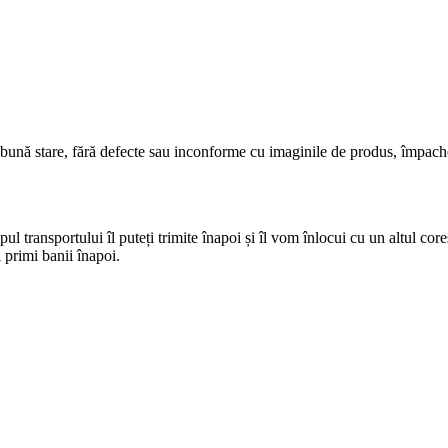
 bună stare, fără defecte sau inconforme cu imaginile de produs, împach
pul transportului îl puteți trimite înapoi și îl vom înlocui cu un altul cor
 primi banii înapoi.