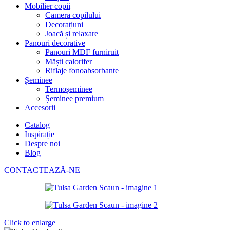
Mobilier copii
Camera copilului
Decorațiuni
Joacă și relaxare
Panouri decorative
Panouri MDF furniruit
Măști calorifer
Riflaje fonoabsorbante
Șeminee
Termoșeminee
Șeminee premium
Accesorii
Catalog
Inspirație
Despre noi
Blog
CONTACTEAZĂ-NE
Click to enlarge