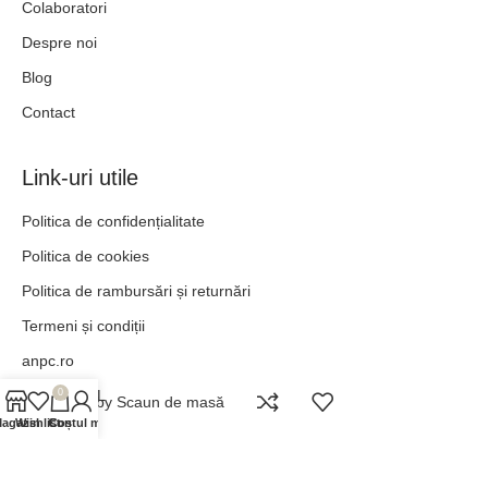
Colaboratori
Despre noi
Blog
Contact
Link-uri utile
Politica de confidențialitate
Politica de cookies
Politica de rambursări și returnări
Termeni și condiții
anpc.ro
ANPC - SAL
0
Derby Scaun de masă
agazin
Wishlist
Contul meu
Coș
„POT TOTUL ÎN HRISTOS CARE MĂ ÎNTĂREȘTE.” –
FILIPENI 4:13