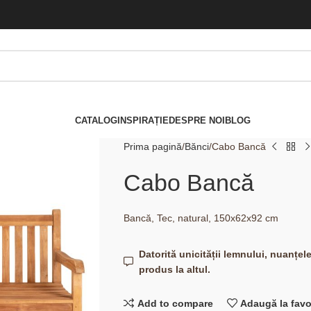
CATALOG
INSPIRAȚIE
DESPRE NOI
BLOG
Prima pagină
Bănci
Cabo Bancă
Cabo Bancă
Bancă, Tec, natural, 150x62x92 cm
Datorită unicității lemnului, nuanțel
produs la altul.
Add to compare
Adaugă la favo