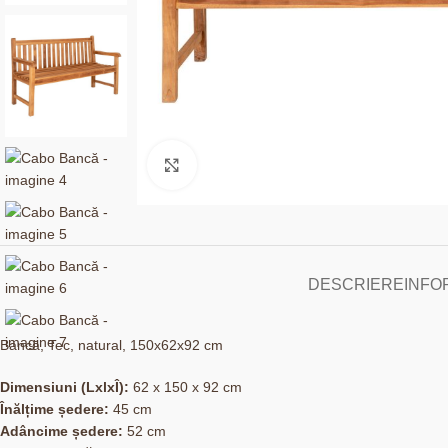
Click to enlarge
DESCRIERE
INFO
Bancă, Tec, natural, 150x62x92 cm
Dimensiuni (LxlxÎ):
62 x 150 x 92 cm
Înălțime ședere:
45 cm
Adâncime ședere:
52 cm