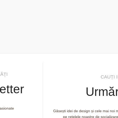
ĂȚI
CAUȚI 
etter
Urmăr
pasionate
Găsești idei de design și cele mai noi
pe rețelele noastre de socializar