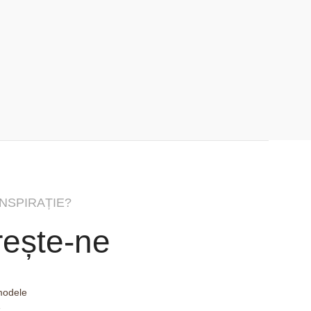
Harlow Bancă
Bănci
Citește Mai Mult
INSPIRAȚIE?
ește-ne
 modele
e