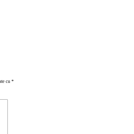
ate cu
*