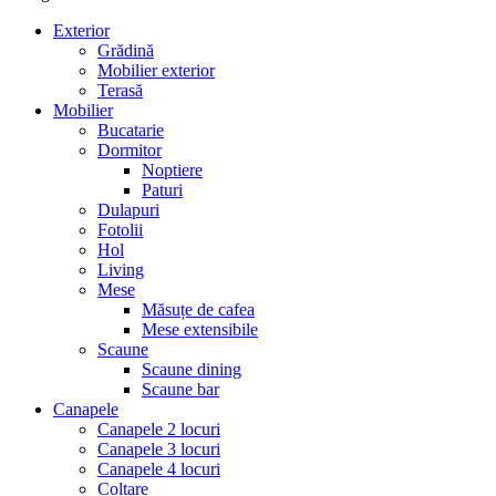
Exterior
Grădină
Mobilier exterior
Terasă
Mobilier
Bucatarie
Dormitor
Noptiere
Paturi
Dulapuri
Fotolii
Hol
Living
Mese
Măsuțe de cafea
Mese extensibile
Scaune
Scaune dining
Scaune bar
Canapele
Canapele 2 locuri
Canapele 3 locuri
Canapele 4 locuri
Colțare