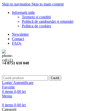
Skip to navigation
Skip to main content
Informații utile
Termeni și condiții
Politică de rambursări și returnări
Politica de cookies
Newsletter
Contact
FAQs
+4 0751 610 048
Caută
Login/ Autentificare
Favorite
0
items
0,00
lei
Meniu
0
items
0,00
lei
Categorii