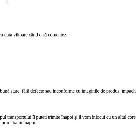
ru data viitoare când o să comentez.
 bună stare, fără defecte sau inconforme cu imaginile de produs, împach
pul transportului îl puteți trimite înapoi și îl vom înlocui cu un altul cor
 primi banii înapoi.