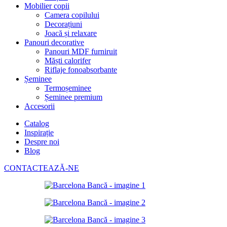
Mobilier copii
Camera copilului
Decorațiuni
Joacă și relaxare
Panouri decorative
Panouri MDF furniruit
Măști calorifer
Riflaje fonoabsorbante
Șeminee
Termoșeminee
Șeminee premium
Accesorii
Catalog
Inspirație
Despre noi
Blog
CONTACTEAZĂ-NE