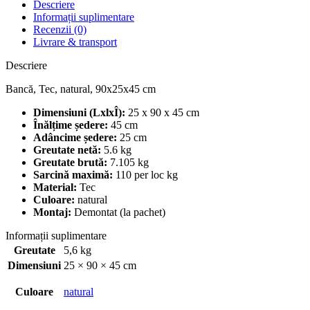
Descriere
Informații suplimentare
Recenzii (0)
Livrare & transport
Descriere
Bancă, Tec, natural, 90x25x45 cm
Dimensiuni (LxlxÎ):
25 x 90 x 45 cm
Înălțime ședere:
45 cm
Adâncime ședere:
25 cm
Greutate netă:
5.6 kg
Greutate brută:
7.105 kg
Sarcină maximă:
110 per loc kg
Material:
Tec
Culoare:
natural
Montaj:
Demontat (la pachet)
Informații suplimentare
Greutate
5,6 kg
Dimensiuni
25 × 90 × 45 cm
Culoare
natural