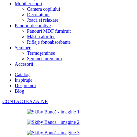
Mobilier copii
Camera copilului
Decorațiuni
Joacă și relaxare
Panouri decorative
Panouri MDF furniruit
Măști calorifer
Riflaje fonoabsorbante
Șeminee
Termoșeminee
Șeminee premium
Accesorii
Catalog
Inspirație
Despre noi
Blog
CONTACTEAZĂ-NE