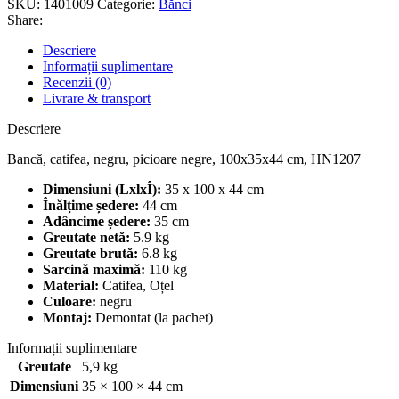
SKU:
1401009
Categorie:
Bănci
Share:
Descriere
Informații suplimentare
Recenzii (0)
Livrare & transport
Descriere
Bancă, catifea, negru, picioare negre, 100x35x44 cm, HN1207
Dimensiuni (LxlxÎ):
35 x 100 x 44 cm
Înălțime ședere:
44 cm
Adâncime ședere:
35 cm
Greutate netă:
5.9 kg
Greutate brută:
6.8 kg
Sarcină maximă:
110 kg
Material:
Catifea, Oțel
Culoare:
negru
Montaj:
Demontat (la pachet)
Informații suplimentare
Greutate
5,9 kg
Dimensiuni
35 × 100 × 44 cm