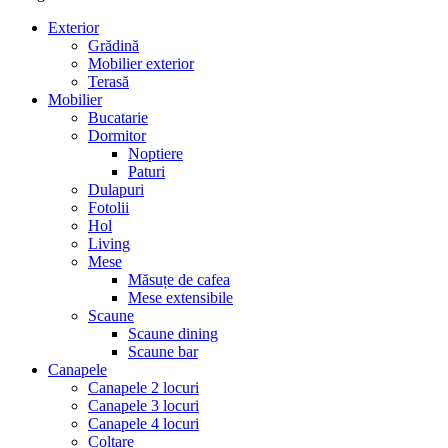
Exterior
Grădină
Mobilier exterior
Terasă
Mobilier
Bucatarie
Dormitor
Noptiere
Paturi
Dulapuri
Fotolii
Hol
Living
Mese
Măsuțe de cafea
Mese extensibile
Scaune
Scaune dining
Scaune bar
Canapele
Canapele 2 locuri
Canapele 3 locuri
Canapele 4 locuri
Colțare