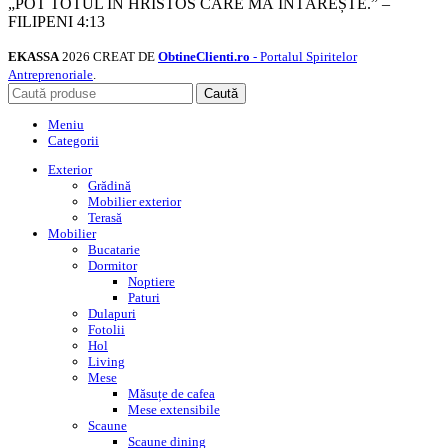
„POT TOTUL ÎN HRISTOS CARE MĂ ÎNTĂREȘTE.” –
FILIPENI 4:13
EKASSA
2026 CREAT DE
ObtineClienti.ro
- Portalul Spiritelor
Antreprenoriale
.
Caută
Meniu
Categorii
Exterior
Grădină
Mobilier exterior
Terasă
Mobilier
Bucatarie
Dormitor
Noptiere
Paturi
Dulapuri
Fotolii
Hol
Living
Mese
Măsuțe de cafea
Mese extensibile
Scaune
Scaune dining