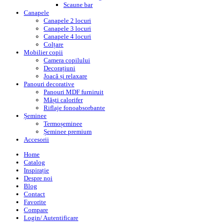
Scaune bar
Canapele
Canapele 2 locuri
Canapele 3 locuri
Canapele 4 locuri
Colțare
Mobilier copii
Camera copilului
Decorațiuni
Joacă și relaxare
Panouri decorative
Panouri MDF furniruit
Măști calorifer
Riflaje fonoabsorbante
Șeminee
Termoșeminee
Șeminee premium
Accesorii
Home
Catalog
Inspirație
Despre noi
Blog
Contact
Favorite
Compare
Login/ Autentificare