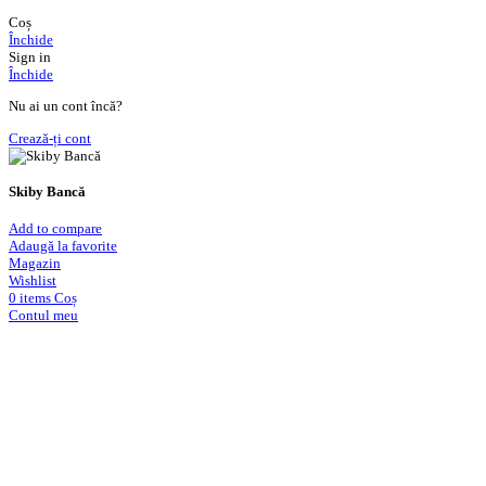
Coș
Închide
Sign in
Închide
Nu ai un cont încă?
Crează-ți cont
Skiby Bancă
Add to compare
Adaugă la favorite
Magazin
Wishlist
0
items
Coș
Contul meu