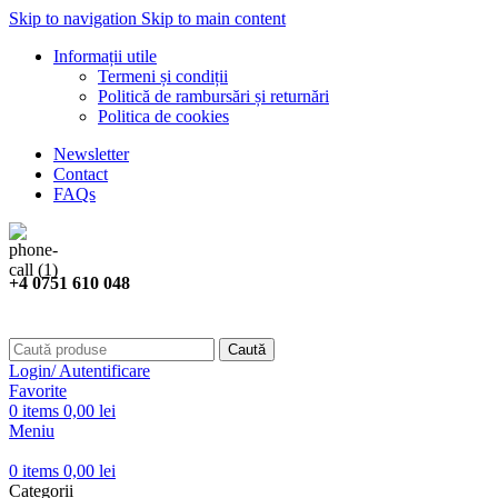
Skip to navigation
Skip to main content
Informații utile
Termeni și condiții
Politică de rambursări și returnări
Politica de cookies
Newsletter
Contact
FAQs
+4 0751 610 048
Caută
Login/ Autentificare
Favorite
0
items
0,00
lei
Meniu
0
items
0,00
lei
Categorii