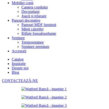
Mobilier copii
Camera copilului
Decorațiuni
Joacă și relaxare
Panouri decorative
Panouri MDF furniruit
Măști calorifer
Riflaje fonoabsorbante
Șeminee
Termoșeminee
Șeminee premium
Accesorii
Catalog
Inspirație
Despre noi
Blog
CONTACTEAZĂ-NE