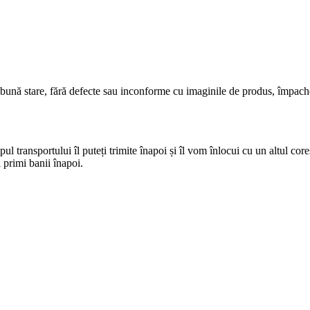
 bună stare, fără defecte sau inconforme cu imaginile de produs, împach
pul transportului îl puteți trimite înapoi și îl vom înlocui cu un altul cor
 primi banii înapoi.