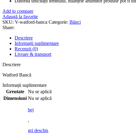
Datorită unicității lemnului, nuanțele anumitor produse pot fi dife
Add to compare
Adaugă la favorite
SKU:
V-watford-banca
Categorie:
Bănci
Share:
Descriere
Informații suplimentare
Recenzii (0)
Livrare & transport
Descriere
Watford Bancă
Informații suplimentare
Greutate
Nu se aplică
Dimensiuni
Nu se aplică
bej
,
gri deschis