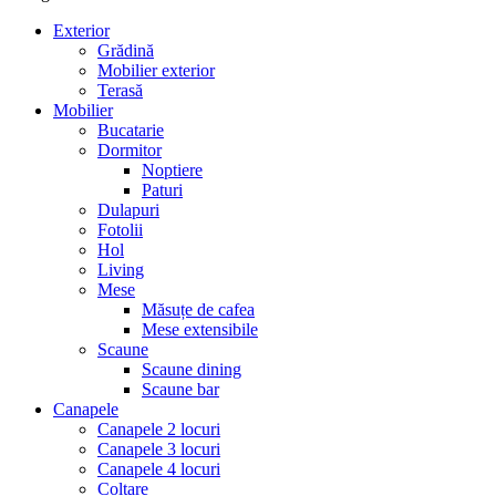
Exterior
Grădină
Mobilier exterior
Terasă
Mobilier
Bucatarie
Dormitor
Noptiere
Paturi
Dulapuri
Fotolii
Hol
Living
Mese
Măsuțe de cafea
Mese extensibile
Scaune
Scaune dining
Scaune bar
Canapele
Canapele 2 locuri
Canapele 3 locuri
Canapele 4 locuri
Colțare