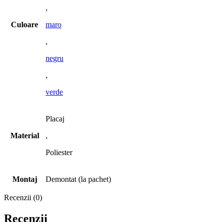
,
Culoare
maro
,
negru
,
verde
Placaj
Material
,
Poliester
Montaj
Demontat (la pachet)
Recenzii (0)
Recenzii