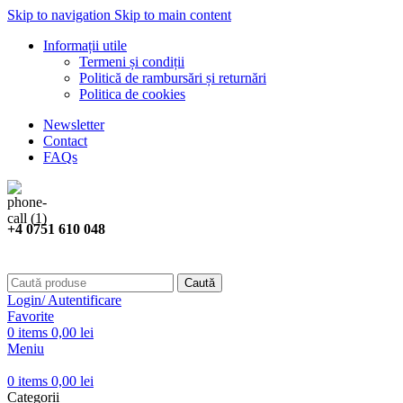
Skip to navigation
Skip to main content
Informații utile
Termeni și condiții
Politică de rambursări și returnări
Politica de cookies
Newsletter
Contact
FAQs
+4 0751 610 048
Caută
Login/ Autentificare
Favorite
0
items
0,00
lei
Meniu
0
items
0,00
lei
Categorii