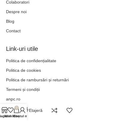
Colaboratori
Despre noi
Blog
Contact
Link-uri utile
Politica de confidențialitate
Politica de cookies
Politica de rambursări și returnări
Termeni și condiții
anpc.ro
ANPC - SAL
0
Rieti Etajeră
agazin
Wishlist
Contul meu
Coș
„POT TOTUL ÎN HRISTOS CARE MĂ ÎNTĂREȘTE.” –
FILIPENI 4:13