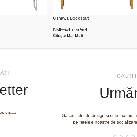
Oshawa Book Raft
Biblioteci și rafturi
Citește Mai Mult
ĂȚI
CAUȚI 
etter
Urmăr
pasionate
Găsești idei de design și cele mai noi
pe rețelele noastre de socializar