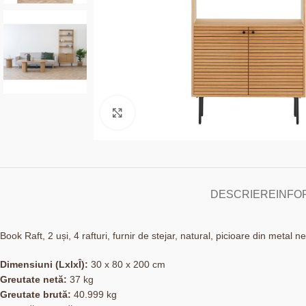
Click to enlarge
DESCRIERE
INFO
Book Raft, 2 uși, 4 rafturi, furnir de stejar, natural, picioare din meta
Dimensiuni (LxlxÎ):
30 x 80 x 200 cm
Greutate netă:
37 kg
Greutate brută:
40.999 kg