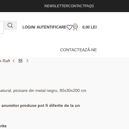
NEWSLETTER
CONTACT
FAQS
0
LOGIN/ AUTENTIFICARE
0,00
LEI
CONTACTEAZĂ-NE
k Raft
r, natural, picioare din metal negru, 80x30x200 cm
e anumitor produse pot fi diferite de la un
rite