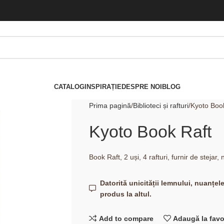
CATALOG
INSPIRAȚIE
DESPRE NOI
BLOG
Prima pagină
Biblioteci și rafturi
Kyoto Boo
Kyoto Book Raft
Book Raft, 2 uși, 4 rafturi, furnir de steja
Datorită unicității lemnului, nuanțel
produs la altul.
Add to compare
Adaugă la favo