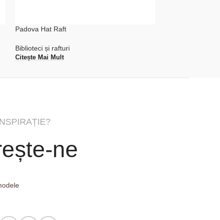
Padova Hat Raft
Townsville Raft d
Biblioteci și rafturi
Biblioteci și rafturi
Citește Mai Mult
Citește Mai Mult
INSPIRAȚIE?
ește-ne
 modele
e