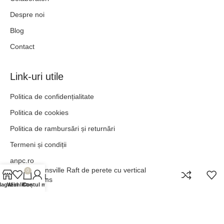
Despre noi
Blog
Contact
Link-uri utile
Politica de confidențialitate
Politica de cookies
Politica de rambursări și returnări
Termeni și condiții
anpc.ro
Townsville Raft de perete cu vertical
0
ANPC - SAL
rooms
agazin
Wishlist
Contul meu
Coș
„POT TOTUL ÎN HRISTOS CARE MĂ ÎNTĂREȘTE.” –
FILIPENI 4:13