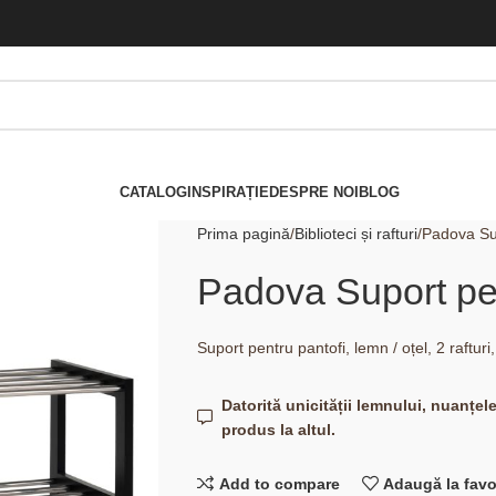
CATALOG
INSPIRAȚIE
DESPRE NOI
BLOG
Prima pagină
Biblioteci și rafturi
Padova Sup
Padova Suport pen
Suport pentru pantofi, lemn / oțel, 2 raftu
Datorită unicității lemnului, nuanțel
produs la altul.
Add to compare
Adaugă la favo