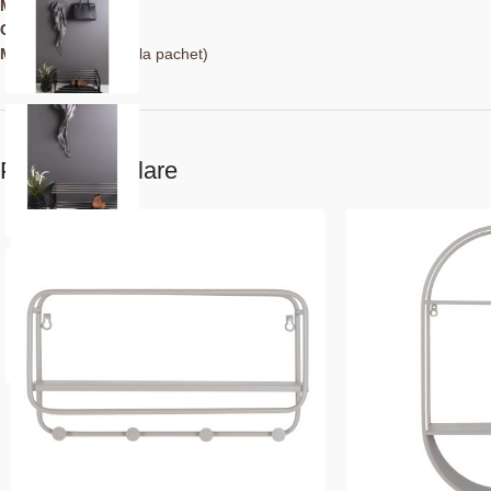
Material:
Plop, Oțel
Culoare:
negru
Montaj:
Demontat (la pachet)
Produse similare