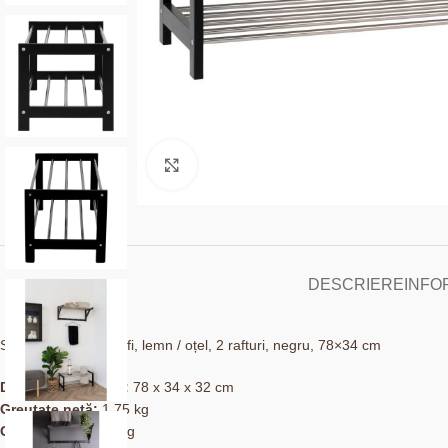
Click to enlarge
DESCRIERE
INFO
Suport pentru pantofi, lemn / oțel, 2 rafturi, negru, 78×34 cm
Dimensiuni (LxlxÎ):
78 x 34 x 32 cm
Greutate netă:
1.75 kg
Greutate brută:
2 kg