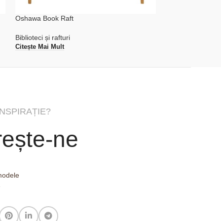
Oshawa Book Raft
Rieti Etajeră
Biblioteci și rafturi
Biblioteci și rafturi
Citește Mai Mult
Citește Mai Mult
INSPIRAȚIE?
ește-ne
 modele
e