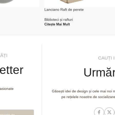
Lanciano Raft de perete
Biblioteci și rafturi
Citește Mai Mult
ĂȚI
CAUȚI 
etter
Urmăr
pasionate
Găsești idei de design și cele mai noi
pe rețelele noastre de socializar
Înscrie-te