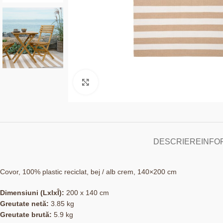
Click to enlarge
DESCRIERE
INFO
Covor, 100% plastic reciclat, bej / alb crem, 140×200 cm
Dimensiuni (LxlxÎ):
200 x 140 cm
Greutate netă:
3.85 kg
Greutate brută:
5.9 kg