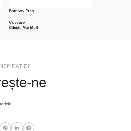
Bombay Preș
Havana Covor
Covoare
Covoare
Citește Mai Mult
Citește Mai Mult
INSPIRAȚIE?
ește-ne
 modele
e