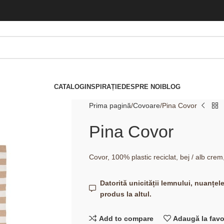
CATALOG
INSPIRAȚIE
DESPRE NOI
BLOG
Prima pagină
Covoare
Pina Covor
Pina Covor
Covor, 100% plastic reciclat, bej / alb cr
Datorită unicității lemnului, nuanțel
produs la altul.
Add to compare
Adaugă la favo