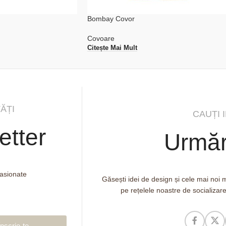
Bombay Covor
Covoare
Citește Mai Mult
ĂȚI
CAUȚI 
etter
Urmăr
pasionate
Găsești idei de design și cele mai noi
pe rețelele noastre de socializar
Înscrie-te