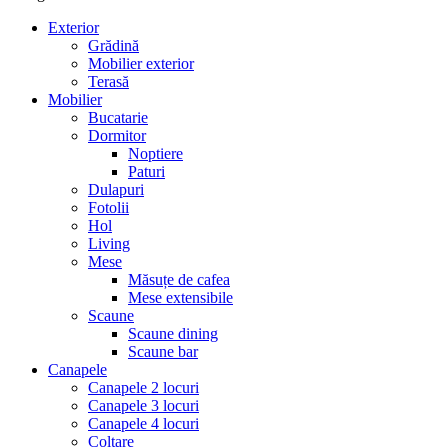
Exterior
Grădină
Mobilier exterior
Terasă
Mobilier
Bucatarie
Dormitor
Noptiere
Paturi
Dulapuri
Fotolii
Hol
Living
Mese
Măsuțe de cafea
Mese extensibile
Scaune
Scaune dining
Scaune bar
Canapele
Canapele 2 locuri
Canapele 3 locuri
Canapele 4 locuri
Colțare