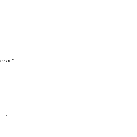
ate cu
*