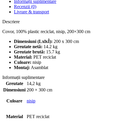
Informații suplimentare
Recenzii (0)
Livrare & transport
Descriere
Covor, 100% plastic reciclat, nisip, 200×300 cm
Dimensiuni (LxlxÎ):
200 x 300 cm
Greutate netă:
14.2 kg
Greutate brută:
15.7 kg
Material:
PET reciclat
Culoare:
nisip
Montaj:
Asamblat
Informații suplimentare
Greutate
14,2 kg
Dimensiuni
200 × 300 cm
Culoare
nisip
Material
PET reciclat