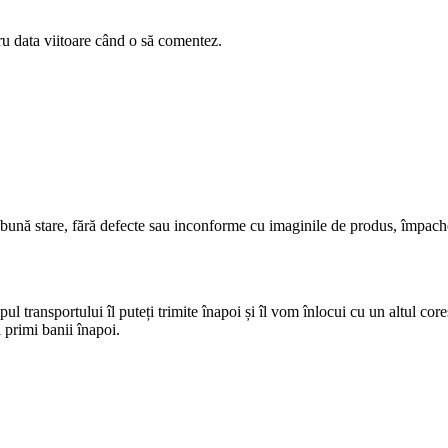
ru data viitoare când o să comentez.
 bună stare, fără defecte sau inconforme cu imaginile de produs, împach
pul transportului îl puteți trimite înapoi și îl vom înlocui cu un altul cor
 primi banii înapoi.