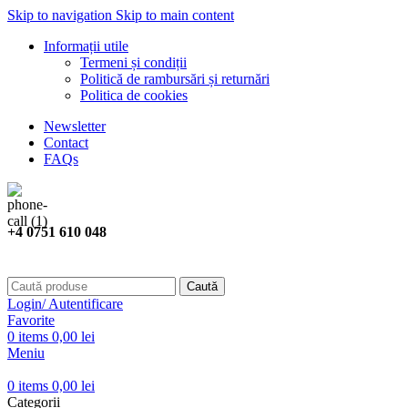
Skip to navigation
Skip to main content
Informații utile
Termeni și condiții
Politică de rambursări și returnări
Politica de cookies
Newsletter
Contact
FAQs
+4 0751 610 048
Caută
Login/ Autentificare
Favorite
0
items
0,00
lei
Meniu
0
items
0,00
lei
Categorii