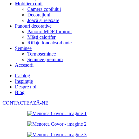
Mobilier copii
Camera copilului
Decorațiuni
Joacă și relaxare
Panouri decorative
Panouri MDF furniruit
Măști calorifer
Riflaje fonoabsorbante
Șeminee
Termoșeminee
Șeminee premium
Accesorii
Catalog
Inspirație
Despre noi
Blog
CONTACTEAZĂ-NE