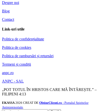
Despre noi
Blog
Contact
Link-uri utile
Politica de confidențialitate
Politica de cookies
Politica de rambursări și returnări
Termeni și condiții
anpc.ro
ANPC - SAL
„POT TOTUL ÎN HRISTOS CARE MĂ ÎNTĂREȘTE.” –
FILIPENI 4:13
EKASSA
2026 CREAT DE
ObtineClienti.ro
- Portalul Spiritelor
Antreprenoriale
.