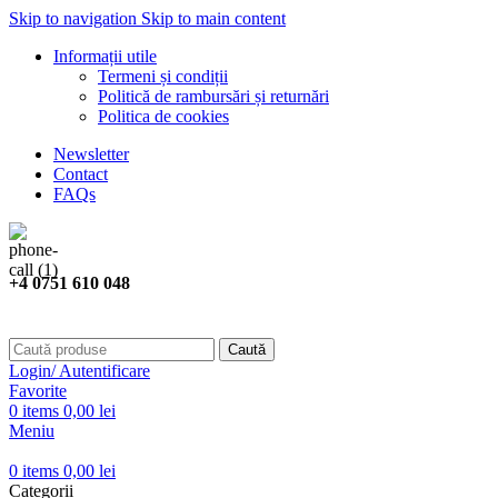
Skip to navigation
Skip to main content
Informații utile
Termeni și condiții
Politică de rambursări și returnări
Politica de cookies
Newsletter
Contact
FAQs
+4 0751 610 048
Caută
Login/ Autentificare
Favorite
0
items
0,00
lei
Meniu
0
items
0,00
lei
Categorii