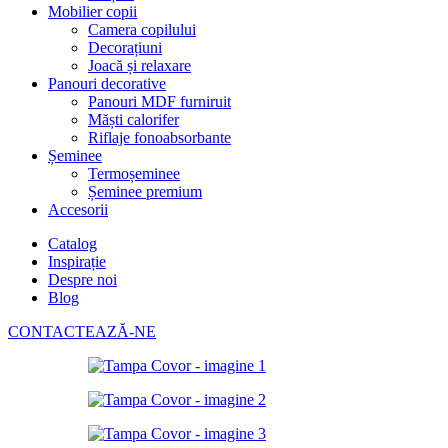
Mobilier copii
Camera copilului
Decorațiuni
Joacă și relaxare
Panouri decorative
Panouri MDF furniruit
Măști calorifer
Riflaje fonoabsorbante
Șeminee
Termoșeminee
Șeminee premium
Accesorii
Catalog
Inspirație
Despre noi
Blog
CONTACTEAZĂ-NE