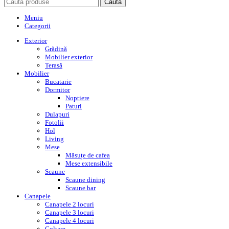
Caută
Meniu
Categorii
Exterior
Grădină
Mobilier exterior
Terasă
Mobilier
Bucatarie
Dormitor
Noptiere
Paturi
Dulapuri
Fotolii
Hol
Living
Mese
Măsuțe de cafea
Mese extensibile
Scaune
Scaune dining
Scaune bar
Canapele
Canapele 2 locuri
Canapele 3 locuri
Canapele 4 locuri
Colțare