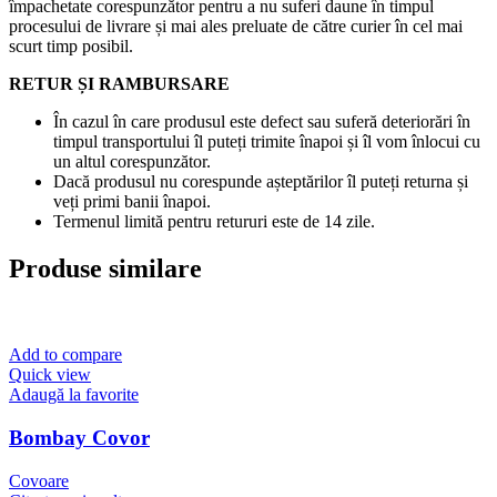
împachetate corespunzător pentru a nu suferi daune în timpul
procesului de livrare și mai ales preluate de către curier în cel mai
scurt timp posibil.
RETUR ȘI RAMBURSARE
În cazul în care produsul este defect sau suferă deteriorări în
timpul transportului îl puteți trimite înapoi și îl vom înlocui cu
un altul corespunzător.
Dacă produsul nu corespunde așteptărilor îl puteți returna și
veți primi banii înapoi.
Termenul limită pentru retururi este de 14 zile.
Produse similare
Add to compare
Quick view
Adaugă la favorite
Bombay Covor
Covoare