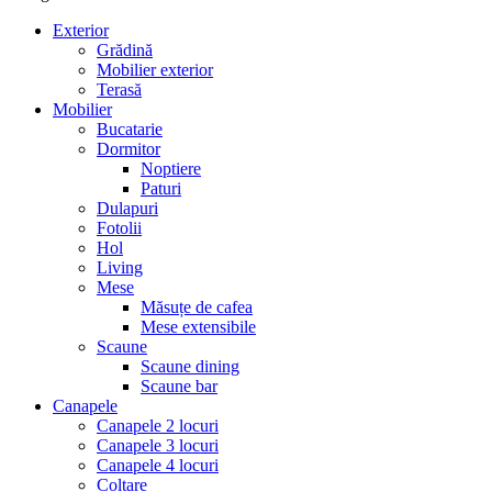
Exterior
Grădină
Mobilier exterior
Terasă
Mobilier
Bucatarie
Dormitor
Noptiere
Paturi
Dulapuri
Fotolii
Hol
Living
Mese
Măsuțe de cafea
Mese extensibile
Scaune
Scaune dining
Scaune bar
Canapele
Canapele 2 locuri
Canapele 3 locuri
Canapele 4 locuri
Colțare