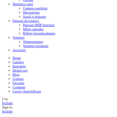
Mobilier copii
Camera copilului
Decorațiuni
Joacă și relaxare
Panouri decorative
Panouri MDF furniruit
Măști calorifer
Riflaje fonoabsorbante
Șeminee
Termoșeminee
Șeminee premium
Accesorii
Home
Catalog
Inspirație
Despre noi
Blog
Contact
Favorite
Compare
Login/ Autentificare
Coș
Închide
Sign in
Închide