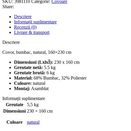
SKU:
3981110
Categorie:
Covoare
Share:
Descriere
Informații suplimentare
Recenzii (0)
Livrare & transport
Descriere
Covor, bumbac, natural, 160×230 cm
Dimensiuni (LxlxÎ):
230 x 160 cm
Greutate netă:
5.5 kg
Greutate brută:
6 kg
Material:
68% Bumbac, 32% Poliester
Culoare:
natural
Montaj:
Asamblat
Informații suplimentare
Greutate
5,5 kg
Dimensiuni
230 × 160 cm
Culoare
natural