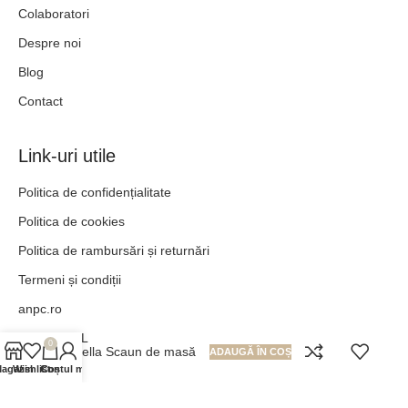
Colaboratori
Despre noi
Blog
Contact
Link-uri utile
Politica de confidențialitate
Politica de cookies
Politica de rambursări și returnări
Termeni și condiții
anpc.ro
ANPC - SAL
0
Novella Scaun de masă
ADAUGĂ ÎN COȘ
agazin
Wishlist
Contul meu
Coș
„POT TOTUL ÎN HRISTOS CARE MĂ ÎNTĂREȘTE.” –