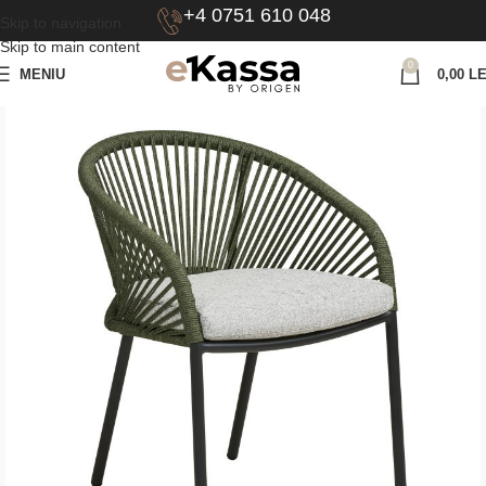
+4 0751 610 048
Skip to navigation
Skip to main content
0
MENIU
0,00
LE