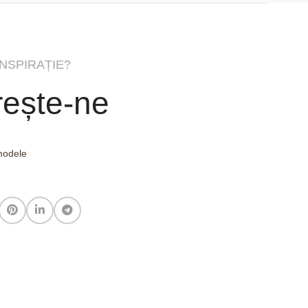
INSPIRAȚIE?
ește-ne
 modele
e