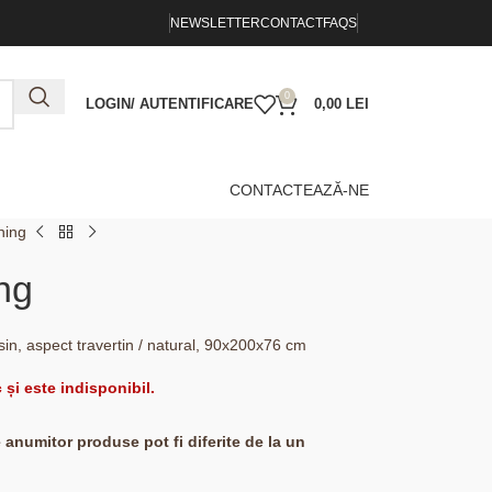
NEWSLETTER
CONTACT
FAQS
0
LOGIN/ AUTENTIFICARE
0,00
LEI
CONTACTEAZĂ-NE
ning
ng
asin, aspect travertin / natural, 90x200x76 cm
 și este indisponibil.
e anumitor produse pot fi diferite de la un