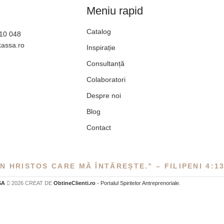
Meniu rapid
Catalog
610 048
kassa.ro
Inspirație
Consultanță
Colaboratori
Despre noi
Blog
Contact
N HRISTOS CARE MĂ ÎNTĂREȘTE.” – FILIPENI 4:1
SA
2026 CREAT DE
ObtineClienti.ro
- Portalul Spiritelor Antreprenoriale
.