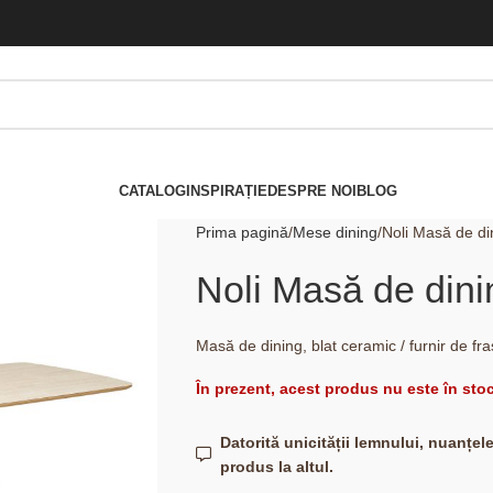
CATALOG
INSPIRAȚIE
DESPRE NOI
BLOG
Prima pagină
Mese dining
Noli Masă de di
Noli Masă de dini
Masă de dining, blat ceramic / furnir de fr
În prezent, acest produs nu este în stoc
Datorită unicității lemnului, nuanțel
produs la altul.