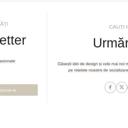
ĂȚI
CAUȚI 
etter
Urmăr
pasionate
Găsești idei de design și cele mai noi
pe rețelele noastre de socializar
Înscrie-te