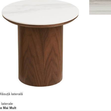
Măsuță laterală
laterale
te Mai Mult