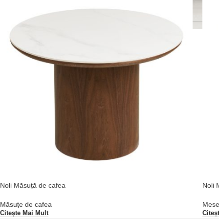
Noli Măsuță de cafea
Noli 
Măsuțe de cafea
Mese 
Citește Mai Mult
Citeș