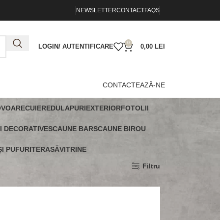
NEWSLETTER
CONTACT
FAQS
0
LOGIN/ AUTENTIFICARE
0,00
LEI
CONTACTEAZĂ-NE
OVOARE
CUIERE
DULAPURI
EXTERIOR
FOTOLII
I DECORATIVE
SCAUNE BAR
SCAUNE BIROU
I PUFURI
TERASĂ
VITRINE
Arată
9
12
18
24
Filtru