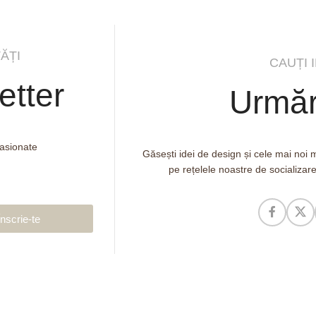
ĂȚI
CAUȚI 
etter
Urmăr
pasionate
Găsești idei de design și cele mai noi
pe rețelele noastre de socializar
Înscrie-te