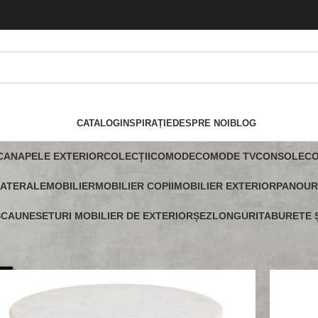
CATALOG
INSPIRAȚIE
DESPRE NOI
BLOG
CANAPELE EXTERIOR
COLECȚII
COMODE
COMODE TV
CONSOLE
C
LATERALE
MOBILIER
MOBILIER COPII
MOBILIER EXTERIOR
PANOUR
SCAUNE
SETURI MOBILIER DE EXTERIOR
ȘEZLONGURI
TABURETE Ș