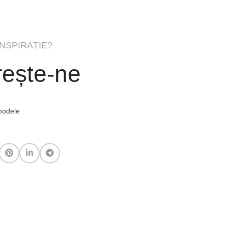
INSPIRAȚIE?
ește-ne
 modele
e