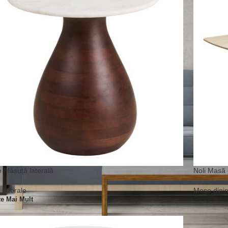
 Măsuță laterală
Noli Masă 
laterale
Mese dini
te Mai Mult
Citește Ma