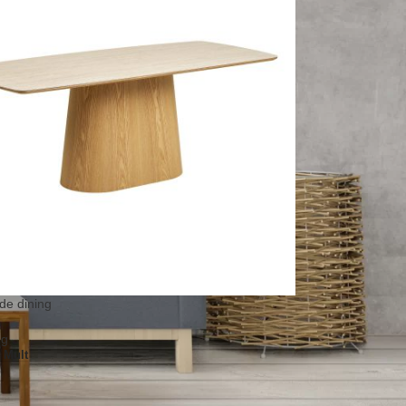
de dining
ng
i Mult