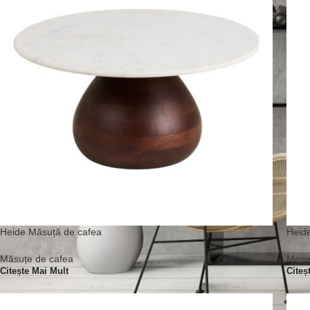
Heide Măsuță de cafea
Heide
Măsuțe de cafea
Mese 
Citește Mai Mult
Citeș