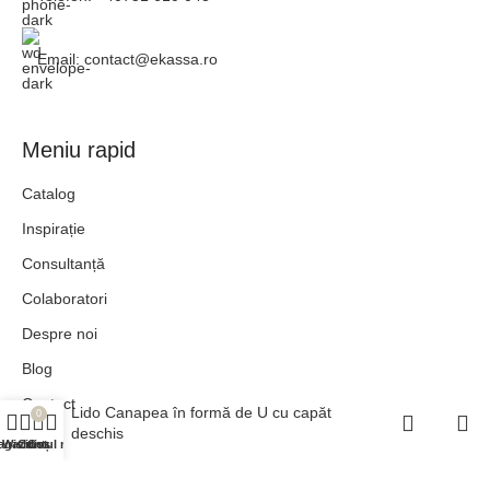
Email: contact@ekassa.ro
Meniu rapid
Catalog
Inspirație
Consultanță
Colaboratori
Despre noi
Blog
Contact
Lido Canapea în formă de U cu capăt
0
deschis
agazin
Wishlist
Contul meu
Coș
Link-uri utile