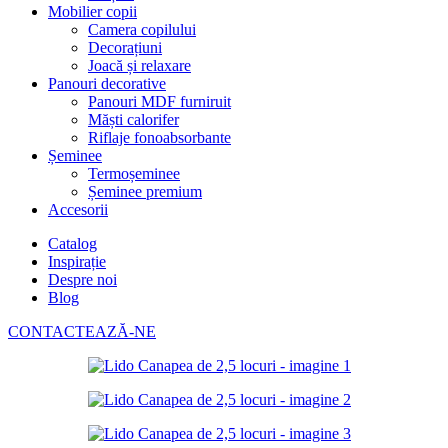
Mobilier copii
Camera copilului
Decorațiuni
Joacă și relaxare
Panouri decorative
Panouri MDF furniruit
Măști calorifer
Riflaje fonoabsorbante
Șeminee
Termoșeminee
Șeminee premium
Accesorii
Catalog
Inspirație
Despre noi
Blog
CONTACTEAZĂ-NE