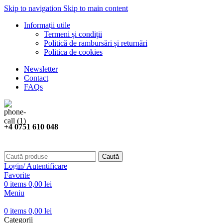
Skip to navigation
Skip to main content
Informații utile
Termeni și condiții
Politică de rambursări și returnări
Politica de cookies
Newsletter
Contact
FAQs
+4 0751 610 048
Caută
Login/ Autentificare
Favorite
0
items
0,00
lei
Meniu
0
items
0,00
lei
Categorii