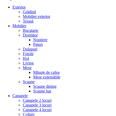
Exterior
Grădină
Mobilier exterior
Terasă
Mobilier
Bucatarie
Dormitor
Noptiere
Paturi
Dulapuri
Fotolii
Hol
Living
Mese
Măsuțe de cafea
Mese extensibile
Scaune
Scaune dining
Scaune bar
Canapele
Canapele 2 locuri
Canapele 3 locuri
Canapele 4 locuri
Colțare