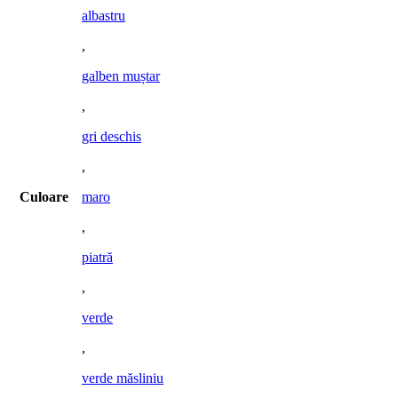
albastru
,
galben muștar
,
gri deschis
,
Culoare
maro
,
piatră
,
verde
,
verde măsliniu