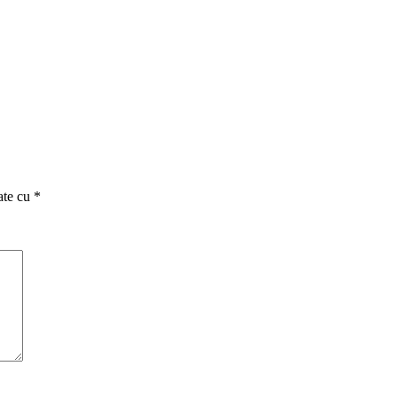
ate cu
*