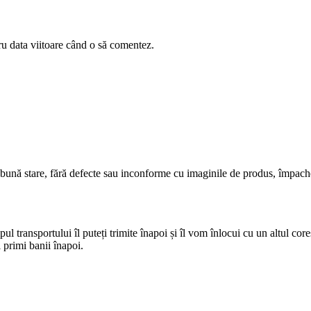
ru data viitoare când o să comentez.
 bună stare, fără defecte sau inconforme cu imaginile de produs, împach
pul transportului îl puteți trimite înapoi și îl vom înlocui cu un altul cor
 primi banii înapoi.