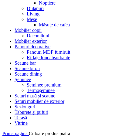
Noptiere
Dulapuri
Living
Mese
Măsuțe de cafea
Mobilier copii
Decorațiuni
Mobilier exterior
Panouri decorative
Panouri MDF furniruit
Riflaje fonoabsorbante
Scaune bar
Scaune birou
Scaune dining
Șeminee
Șeminee premium
Termoșeminee
Seturi masă și scaune
Seturi mobilier de exterior
Șezlonguri
Taburete și pufuri
Terasă
Vitrine
Prima pagină
Culoare produs
piatră