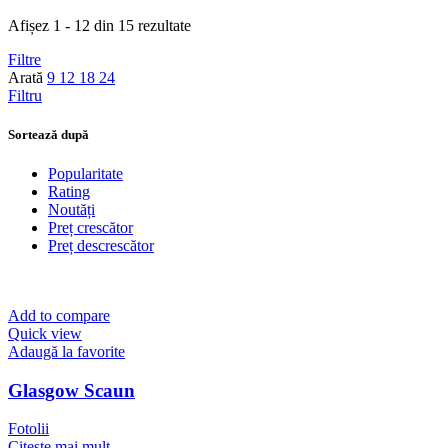
Afișez 1 - 12 din 15 rezultate
Filtre
Arată
9
12
18
24
Filtru
Sortează după
Popularitate
Rating
Noutăți
Preț crescător
Preț descrescător
Add to compare
Quick view
Adaugă la favorite
Glasgow Scaun
Fotolii
Citește mai mult