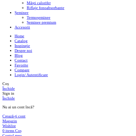
Măști calorifer
Riflaje fonoabsorbante
Șeminee
Termoșeminee
Șeminee premium
Accesorii
Home
Catalog
Inspirație
Despre noi
Blog
Contact
Favorite
Compare
Login/ Autentificare
Coș
Închide
Sign in
Închide
Nu ai un cont încă?
Crează-ți cont
Magazin
Wishlist
0
items
Coș
Contul meu