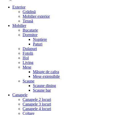
Exterior
Grădină
Mobilier exterior
Terasă
Mobilier
Bucatarie
Dormitor
Noptiere
Paturi
Dulapuri
Fotolii
Hol
Living
Mese
Măsuțe de cafea
Mese extensibile
Scaune
Scaune dining
Scaune bar
Canapele
Canapele 2 locuri
Canapele 3 locuri
Canapele 4 locuri
Colțare