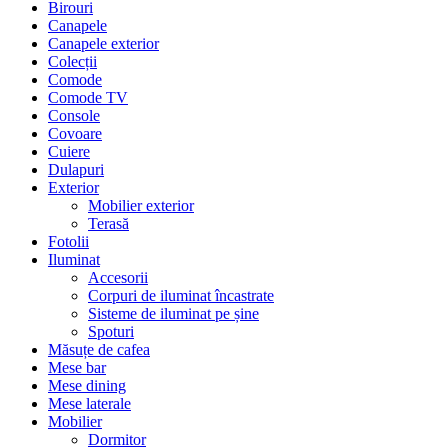
Birouri
Canapele
Canapele exterior
Colecții
Comode
Comode TV
Console
Covoare
Cuiere
Dulapuri
Exterior
Mobilier exterior
Terasă
Fotolii
Iluminat
Accesorii
Corpuri de iluminat încastrate
Sisteme de iluminat pe șine
Spoturi
Măsuțe de cafea
Mese bar
Mese dining
Mese laterale
Mobilier
Dormitor