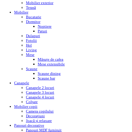
Mobilier exterior
Terasă
Mobilier
Bucatarie
Dormitor
Noptiere
Paturi
Dulapuri
Fotolii
Hol
Living
Mese
Măsuțe de cafea
Mese extensibile
Scaune
Scaune dining
Scaune bar
Canapele
Canapele 2 locuri
Canapele 3 locuri
Canapele 4 locuri
Colțare
Mobilier copii
Camera copilului
Decorațiuni
Joacă și relaxare
Panouri decorative
Panouri MDF furniruit