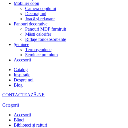
Mobilier copii
Camera copilului
Decorațiuni
Joacă și relaxare
Panouri decorative
Panouri MDF furniruit
Măști calorifer
Riflaje fonoabsorbante
Șeminee
Termoșeminee
Șeminee premium
Accesorii
Catalog
Inspirație
Despre noi
Blog
CONTACTEAZĂ-NE
Categorii
Accesorii
Bănci
Biblioteci și rafturi