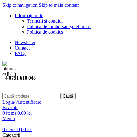
Skip to navigation
Skip to main content
Informații utile
Termeni și condiții
Politică de rambursări și returnări
Politica de cookies
Newsletter
Contact
FAQs
+4 0751 610 048
Caută
Login/ Autentificare
Favorite
0
items
0,00
lei
Meniu
0
items
0,00
lei
Categorii