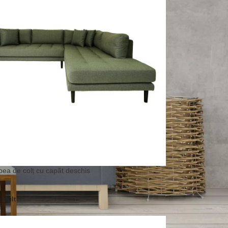
ea de colț cu capăt deschis
i Mult