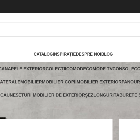
CATALOG
INSPIRAȚIE
DESPRE NOI
BLOG
CANAPELE EXTERIOR
COLECȚII
COMODE
COMODE TV
CONSOLE
C
LATERALE
MOBILIER
MOBILIER COPII
MOBILIER EXTERIOR
PANOUR
SCAUNE
SETURI MOBILIER DE EXTERIOR
ȘEZLONGURI
TABURETE Ș