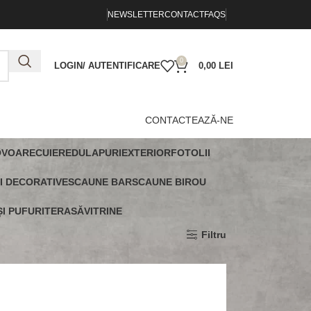
NEWSLETTER
CONTACT
FAQS
0
LOGIN/ AUTENTIFICARE
0,00
LEI
CONTACTEAZĂ-NE
OVOARE
CUIERE
DULAPURI
EXTERIOR
FOTOLII
I DECORATIVE
SCAUNE BAR
SCAUNE BIROU
I PUFURI
TERASĂ
VITRINE
Arată
9
12
18
24
Filtru