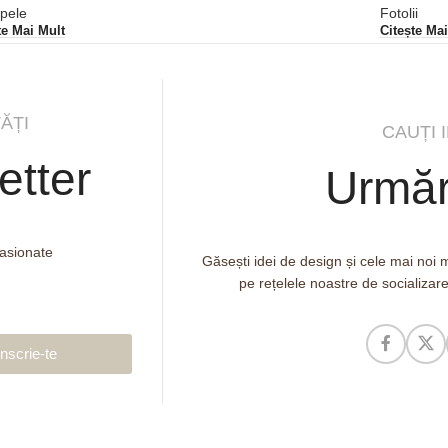
pele
Fotolii
te Mai Mult
Citește Ma
ĂȚI
CAUȚI 
etter
Urmăr
pasionate
Găsești idei de design și cele mai noi
pe rețelele noastre de socializar
Înscrie-te