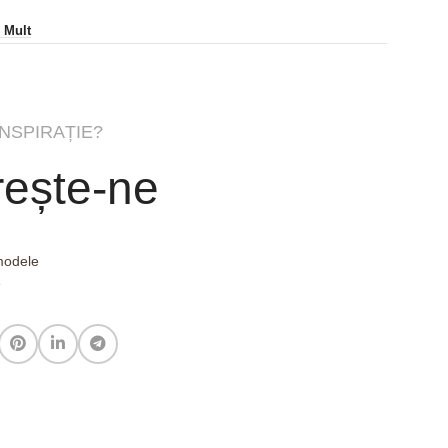
i Mult
INSPIRAȚIE?
ește-ne
 modele
e