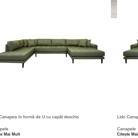
Canapea în formă de U cu capăt deschis
Lido Canap
pele
Canapele
te Mai Mult
Citește Ma