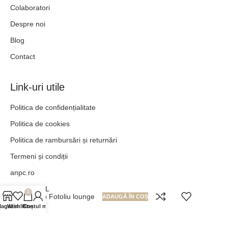
Colaboratori
Despre noi
Blog
Contact
Link-uri utile
Politica de confidențialitate
Politica de cookies
Politica de rambursări și returnări
Termeni și condiții
anpc.ro
ANPC - SAL
0
Lido Fotoliu lounge
ADAUGĂ ÎN COȘ
agazin
Wishlist
Contul meu
Coș
„POT TOTUL ÎN HRISTOS CARE MĂ ÎNTĂREȘTE.” –