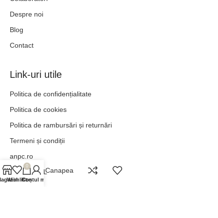
Despre noi
Blog
Contact
Link-uri utile
Politica de confidențialitate
Politica de cookies
Politica de rambursări și returnări
Termeni și condiții
anpc.ro
0
Dali Canapea
ANPC - SAL
agazin
Wishlist
Contul meu
Coș
„POT TOTUL ÎN HRISTOS CARE MĂ ÎNTĂREȘTE.” –
FILIPENI 4:13