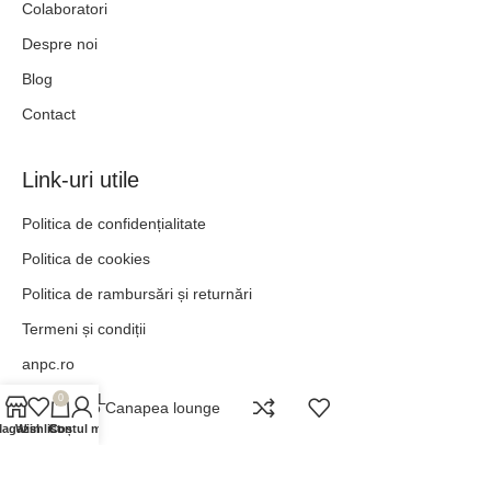
Colaboratori
Despre noi
Blog
Contact
Link-uri utile
Politica de confidențialitate
Politica de cookies
Politica de rambursări și returnări
Termeni și condiții
anpc.ro
ANPC - SAL
0
Lido Canapea lounge
agazin
Wishlist
Contul meu
Coș
„POT TOTUL ÎN HRISTOS CARE MĂ ÎNTĂREȘTE.” –
FILIPENI 4:13