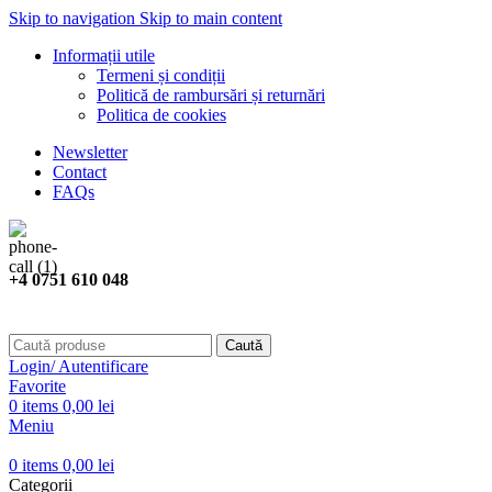
Skip to navigation
Skip to main content
Informații utile
Termeni și condiții
Politică de rambursări și returnări
Politica de cookies
Newsletter
Contact
FAQs
+4 0751 610 048
Caută
Login/ Autentificare
Favorite
0
items
0,00
lei
Meniu
0
items
0,00
lei
Categorii