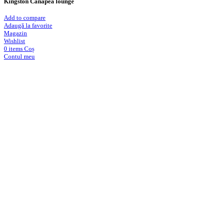
Kingston Canapea lounge
Add to compare
Adaugă la favorite
Magazin
Wishlist
0
items
Coș
Contul meu