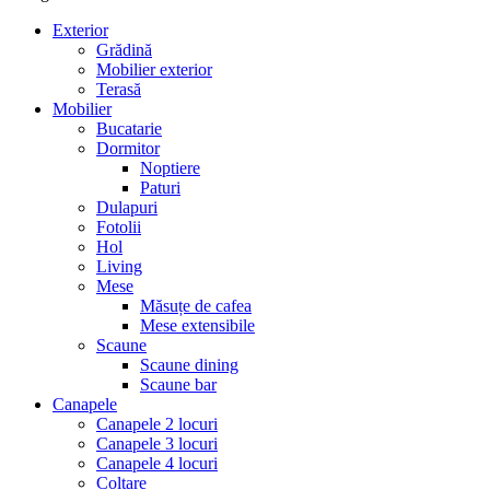
Exterior
Grădină
Mobilier exterior
Terasă
Mobilier
Bucatarie
Dormitor
Noptiere
Paturi
Dulapuri
Fotolii
Hol
Living
Mese
Măsuțe de cafea
Mese extensibile
Scaune
Scaune dining
Scaune bar
Canapele
Canapele 2 locuri
Canapele 3 locuri
Canapele 4 locuri
Colțare