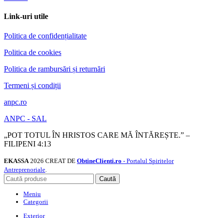
Link-uri utile
Politica de confidențialitate
Politica de cookies
Politica de rambursări și returnări
Termeni și condiții
anpc.ro
ANPC - SAL
„POT TOTUL ÎN HRISTOS CARE MĂ ÎNTĂREȘTE.” –
FILIPENI 4:13
EKASSA
2026 CREAT DE
ObtineClienti.ro
- Portalul Spiritelor
Antreprenoriale
.
Caută
Meniu
Categorii
Exterior