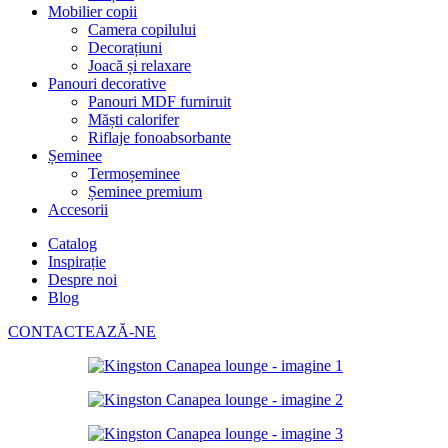
Mobilier copii
Camera copilului
Decorațiuni
Joacă și relaxare
Panouri decorative
Panouri MDF furniruit
Măști calorifer
Riflaje fonoabsorbante
Șeminee
Termoșeminee
Șeminee premium
Accesorii
Catalog
Inspirație
Despre noi
Blog
CONTACTEAZĂ-NE