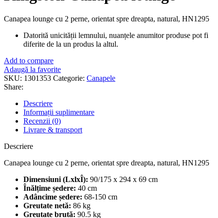
Canapea lounge cu 2 perne, orientat spre dreapta, natural, HN1295
Datorită unicității lemnului, nuanțele anumitor produse pot fi
diferite de la un produs la altul.
Add to compare
Adaugă la favorite
SKU:
1301353
Categorie:
Canapele
Share:
Descriere
Informații suplimentare
Recenzii (0)
Livrare & transport
Descriere
Canapea lounge cu 2 perne, orientat spre dreapta, natural, HN1295
Dimensiuni (LxlxÎ):
90/175 x 294 x 69 cm
Înălțime ședere:
40 cm
Adâncime ședere:
68-150 cm
Greutate netă:
86 kg
Greutate brută:
90.5 kg