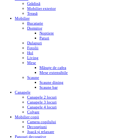
Grădină
Mobilier exterior
Terasă
Mobilier
Bucatarie
Dormitor
Noptiere
Paturi
Dulapuri
Fotolii
Hol
Living
Mese
Măsuțe de cafea
Mese extensibile
Scaune
Scaune dining
Scaune bar
Canapele
Canapele 2 locuri
Canapele 3 locuri
Canapele 4 locuri
Colțare
Mobilier copii
Camera copilului
Decorațiuni
Joacă și relaxare
Panouri decorative