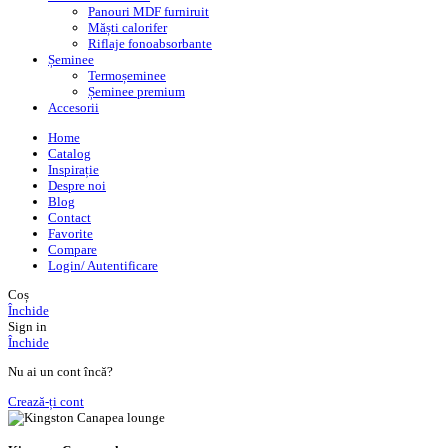
Panouri MDF furniruit
Măști calorifer
Riflaje fonoabsorbante
Șeminee
Termoșeminee
Șeminee premium
Accesorii
Home
Catalog
Inspirație
Despre noi
Blog
Contact
Favorite
Compare
Login/ Autentificare
Coș
Închide
Sign in
Închide
Nu ai un cont încă?
Crează-ți cont