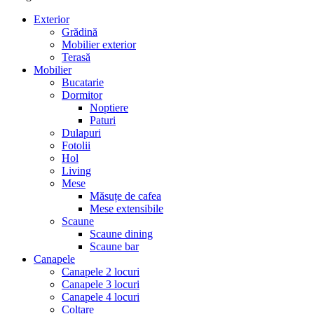
Exterior
Grădină
Mobilier exterior
Terasă
Mobilier
Bucatarie
Dormitor
Noptiere
Paturi
Dulapuri
Fotolii
Hol
Living
Mese
Măsuțe de cafea
Mese extensibile
Scaune
Scaune dining
Scaune bar
Canapele
Canapele 2 locuri
Canapele 3 locuri
Canapele 4 locuri
Colțare