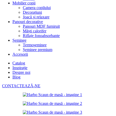
Mobilier copii
Camera copilului
Decorațiuni
Joacă și relaxare
Panouri decorative
Panouri MDF furniruit
Măști calorifer
Riflaje fonoabsorbante
Șeminee
Termoșeminee
Șeminee premium
Accesorii
Catalog
Inspirație
Despre noi
Blog
CONTACTEAZĂ-NE