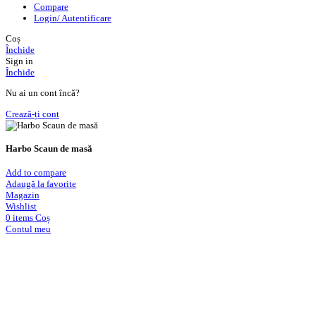
Compare
Login/ Autentificare
Coș
Închide
Sign in
Închide
Nu ai un cont încă?
Crează-ți cont
Harbo Scaun de masă
Add to compare
Adaugă la favorite
Magazin
Wishlist
0
items
Coș
Contul meu