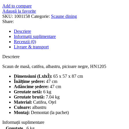
Add to compare
Adaugă la favorite
SKU:
1001158
Categorie:
Scaune dining
Share:
Descriere
Informații suplimentare
Recenzii (0)
Livrare & transport
Descriere
Scaun de masă, catifea, albastru, picioare negre, HN1205
Dimensiuni (LxlxÎ):
65 x 57 x 87 cm
Înălțime ședere:
47 cm
Adâncime ședere:
47 cm
Greutate netă:
6 kg
Greutate brută:
7.04 kg
Material:
Catifea, Oțel
Culoare:
albastru
Montaj:
Demontat (la pachet)
Informații suplimentare
Greutate
6 kg