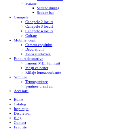
Scaune
Scaune dining
Scaune bar
Canapele
Canapele 2 locuri
Canapele 3 locuri
Canapele 4 locuri
Colțare
Mobilier copii
Camera copilului
Decorațiuni
Joacă și relaxare
Panouri decorative
Panouri MDF furniruit
Măști calorifer
Riflaje fonoabsorbante
Șeminee
Termoșeminee
Șeminee premium
Accesorii
Home
Catalog
Inspirație
Despre noi
Blog
Contact
Favorite