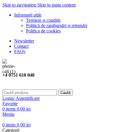
Skip to navigation
Skip to main content
Informații utile
Termeni și condiții
Politică de rambursări și returnări
Politica de cookies
Newsletter
Contact
FAQs
+4 0751 610 048
Caută
Login/ Autentificare
Favorite
0
items
0,00
lei
Meniu
0
items
0,00
lei
Categorii