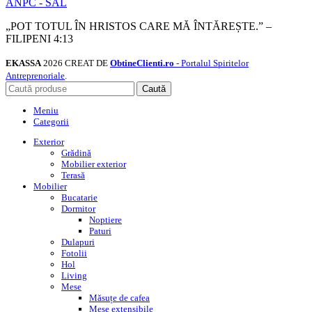
ANPC - SAL
„POT TOTUL ÎN HRISTOS CARE MĂ ÎNTĂREȘTE.” –
FILIPENI 4:13
EKASSA
2026 CREAT DE
ObtineClienti.ro
- Portalul Spiritelor
Antreprenoriale
.
Caută
Meniu
Categorii
Exterior
Grădină
Mobilier exterior
Terasă
Mobilier
Bucatarie
Dormitor
Noptiere
Paturi
Dulapuri
Fotolii
Hol
Living
Mese
Măsuțe de cafea
Mese extensibile