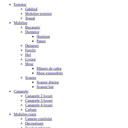
Exterior
Grădină
Mobilier exterior
Terasă
Mobilier
Bucatarie
Dormitor
Noptiere
Paturi
Dulapuri
Fotolii
Hol
Living
Mese
Măsuțe de cafea
Mese extensibile
Scaune
Scaune dining
Scaune bar
Canapele
Canapele 2 locuri
Canapele 3 locuri
Canapele 4 locuri
Colțare
Mobilier copii
Camera copilului
Decorațiuni
Joacă și relaxare