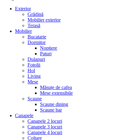
Exterior
Grădină
Mobilier exterior
Terasă
Mobilier
Bucatarie
Dormitor
Noptiere
Paturi
Dulapuri
Fotolii
Hol
Living
Mese
Măsuțe de cafea
Mese extensibile
Scaune
Scaune dining
Scaune bar
Canapele
Canapele 2 locuri
Canapele 3 locuri
Canapele 4 locuri
Colțare