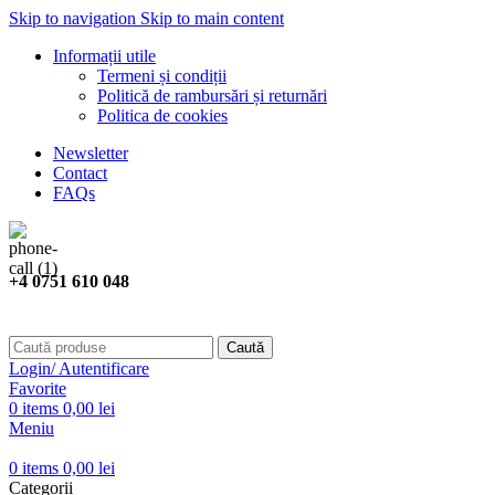
Skip to navigation
Skip to main content
Informații utile
Termeni și condiții
Politică de rambursări și returnări
Politica de cookies
Newsletter
Contact
FAQs
+4 0751 610 048
Caută
Login/ Autentificare
Favorite
0
items
0,00
lei
Meniu
0
items
0,00
lei
Categorii