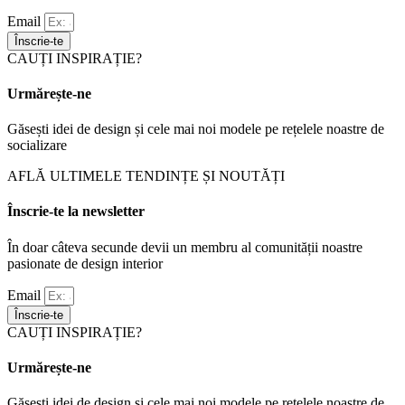
Email
Înscrie-te
CAUȚI INSPIRAȚIE?
Urmărește-ne
Găsești idei de design și cele mai noi modele pe rețelele noastre de
socializare
AFLĂ ULTIMELE TENDINȚE ȘI NOUTĂȚI
Înscrie-te la newsletter
În doar câteva secunde devii un membru al comunității noastre
pasionate de design interior
Email
Înscrie-te
CAUȚI INSPIRAȚIE?
Urmărește-ne
Găsești idei de design și cele mai noi modele pe rețelele noastre de