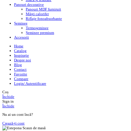
Panouri decorative
Panouri MDF furniruit
Măști calorifer
Riflaje fonoabsorbante
Șeminee
Termoșeminee
Șeminee premium
Accesorii
Home
Catalog
Inspirație
Despre noi
Blog
Contact
Favorite
Compare
Login/ Autentificare
Coș
Închide
Sign in
Închide
Nu ai un cont încă?
Crează-ți cont