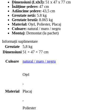
Dimensiuni (LxlxÎ):
51 x 47 x 77 cm
Înălțime ședere:
47 cm
Adâncime ședere:
43,5 cm
Greutate netă:
5.8 kg
Greutate brută:
8.065 kg
Material:
Oțel, Poliester, Placaj
Culoare:
natural / maro / negru
Montaj:
Demontat (la pachet)
Informații suplimentare
Greutate
5,8 kg
Dimensiuni
51 × 47 × 77 cm
Culoare
natural / maro / negru
Oțel
,
Material
Placaj
,
Poliester