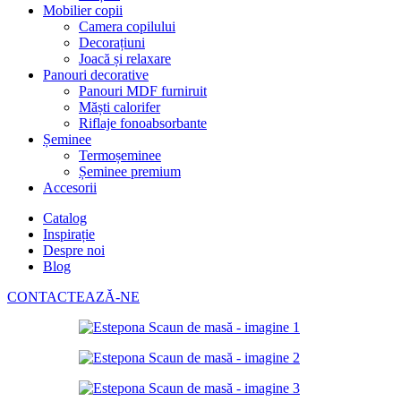
Mobilier copii
Camera copilului
Decorațiuni
Joacă și relaxare
Panouri decorative
Panouri MDF furniruit
Măști calorifer
Riflaje fonoabsorbante
Șeminee
Termoșeminee
Șeminee premium
Accesorii
Catalog
Inspirație
Despre noi
Blog
CONTACTEAZĂ-NE