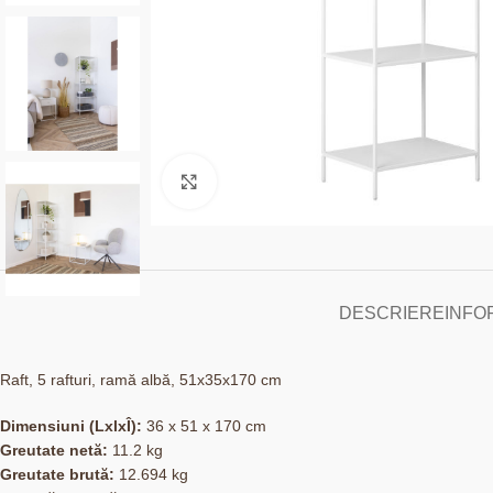
Click to enlarge
DESCRIERE
INFO
Raft, 5 rafturi, ramă albă, 51x35x170 cm
Dimensiuni (LxlxÎ):
36 x 51 x 170 cm
Greutate netă:
11.2 kg
Greutate brută:
12.694 kg