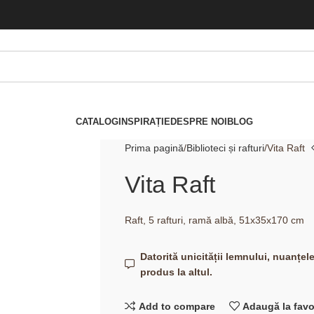
CATALOG
INSPIRAȚIE
DESPRE NOI
BLOG
Prima pagină
Biblioteci și rafturi
Vita Raft
Vita Raft
Raft, 5 rafturi, ramă albă, 51x35x170 cm
Datorită unicității lemnului, nuanțel
produs la altul.
Add to compare
Adaugă la favo