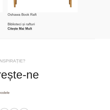
Oshawa Book Raft
Townsville Raft d
Biblioteci și rafturi
Biblioteci și rafturi
Citește Mai Mult
Citește Mai Mult
INSPIRAȚIE?
ește-ne
 modele
e