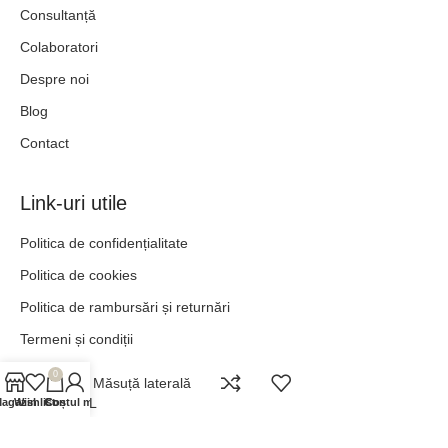
Consultanță
Colaboratori
Despre noi
Blog
Contact
Link-uri utile
Politica de confidențialitate
Politica de cookies
Politica de rambursări și returnări
Termeni și condiții
anpc.ro
0
Vita Măsuță laterală
ANPC - SAL
agazin
Wishlist
Contul meu
Coș