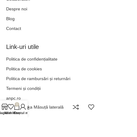
Despre noi
Blog
Contact
Link-uri utile
Politica de confidențialitate
Politica de cookies
Politica de rambursări și returnări
Termeni și condiții
anpc.ro
0
Osaka Măsuță laterală
ANPC - SAL
agazin
Wishlist
Contul meu
Coș
„POT TOTUL ÎN HRISTOS CARE MĂ ÎNTĂREȘTE.” –
FILIPENI 4:13