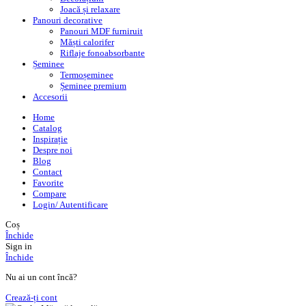
Joacă și relaxare
Panouri decorative
Panouri MDF furniruit
Măști calorifer
Riflaje fonoabsorbante
Șeminee
Termoșeminee
Șeminee premium
Accesorii
Home
Catalog
Inspirație
Despre noi
Blog
Contact
Favorite
Compare
Login/ Autentificare
Coș
Închide
Sign in
Închide
Nu ai un cont încă?
Crează-ți cont