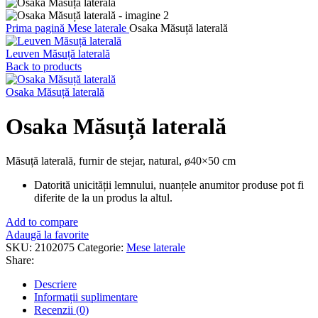
Prima pagină
Mese laterale
Osaka Măsuță laterală
Leuven Măsuță laterală
Back to products
Osaka Măsuță laterală
Osaka Măsuță laterală
Măsuță laterală, furnir de stejar, natural, ø40×50 cm
Datorită unicității lemnului, nuanțele anumitor produse pot fi
diferite de la un produs la altul.
Add to compare
Adaugă la favorite
SKU:
2102075
Categorie:
Mese laterale
Share:
Descriere
Informații suplimentare
Recenzii (0)