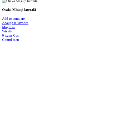
Osaka Măsuță laterală
Add to compare
Adaugă la favorite
Magazin
Wishlist
0
items
Coș
Contul meu