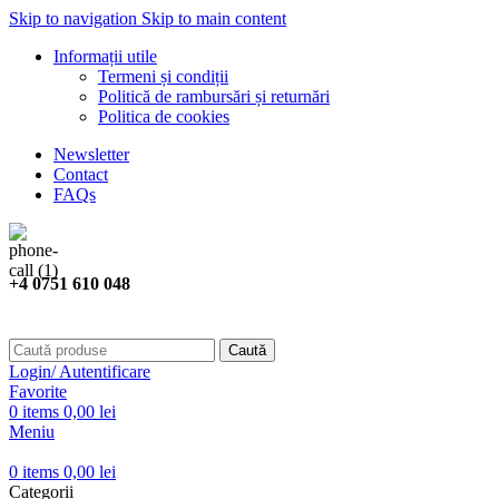
Skip to navigation
Skip to main content
Informații utile
Termeni și condiții
Politică de rambursări și returnări
Politica de cookies
Newsletter
Contact
FAQs
+4 0751 610 048
Caută
Login/ Autentificare
Favorite
0
items
0,00
lei
Meniu
0
items
0,00
lei
Categorii