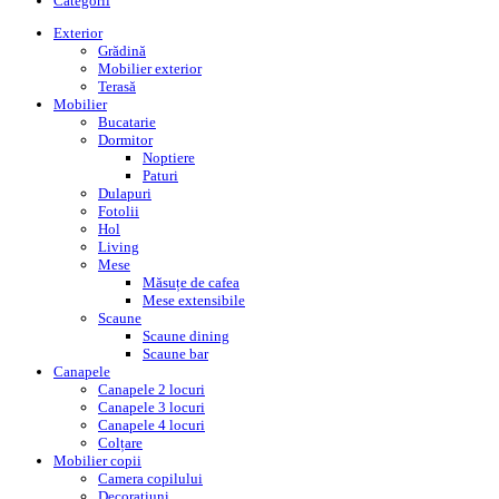
Categorii
Exterior
Grădină
Mobilier exterior
Terasă
Mobilier
Bucatarie
Dormitor
Noptiere
Paturi
Dulapuri
Fotolii
Hol
Living
Mese
Măsuțe de cafea
Mese extensibile
Scaune
Scaune dining
Scaune bar
Canapele
Canapele 2 locuri
Canapele 3 locuri
Canapele 4 locuri
Colțare
Mobilier copii
Camera copilului
Decorațiuni