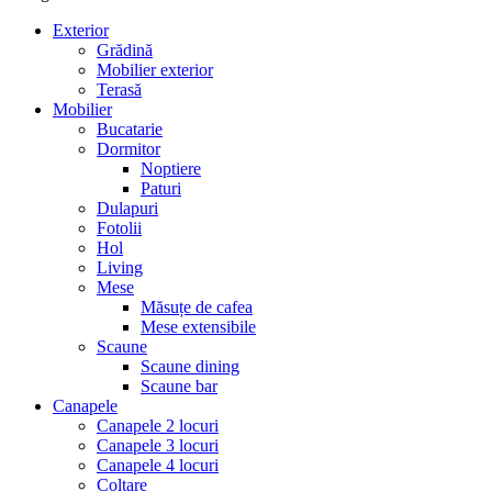
Exterior
Grădină
Mobilier exterior
Terasă
Mobilier
Bucatarie
Dormitor
Noptiere
Paturi
Dulapuri
Fotolii
Hol
Living
Mese
Măsuțe de cafea
Mese extensibile
Scaune
Scaune dining
Scaune bar
Canapele
Canapele 2 locuri
Canapele 3 locuri
Canapele 4 locuri
Colțare