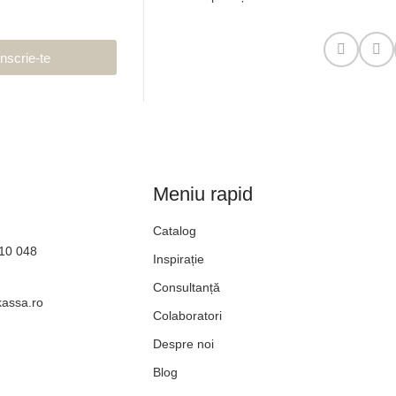
Înscrie-te
Meniu rapid
Catalog
610 048
Inspirație
Consultanță
kassa.ro
Colaboratori
Despre noi
Blog