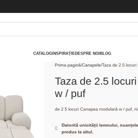
CATALOG
INSPIRAȚIE
DESPRE NOI
BLOG
Prima pagină
Canapele
Taza de 2.5 locur
Taza de 2.5 locu
w / puf
de 2.5 locuri Canapea modulară w / puf, ni
Datorită unicității lemnului, nuanțel
produs la altul.