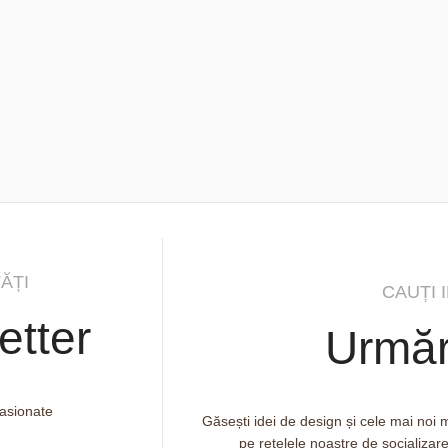
ĂȚI
CAUȚI 
etter
Urmăr
pasionate
Găsești idei de design și cele mai noi
pe rețelele noastre de socializar