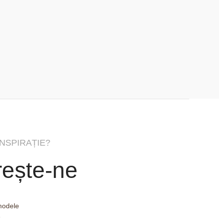
Lido Canapea lo
Canapele
Citește Mai Mult
INSPIRAȚIE?
ește-ne
 modele
e