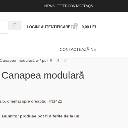
NEWSLETTER
CONTACT
FAQS
0
LOGIN/ AUTENTIFICARE
0,00
LEI
CONTACTEAZĂ-NE
i Canapea modulară w / puf
ri Canapea modulară
sip, orientat spre dreapta, HN1422
e anumitor produse pot fi diferite de la un