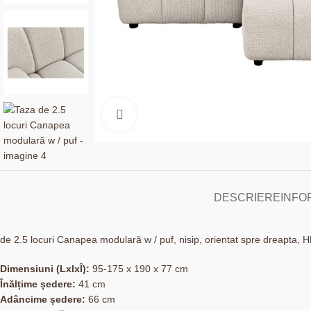
Click to enlarge
DESCRIERE
INFO
de 2.5 locuri Canapea modulară w / puf, nisip, orientat spre dreapta,
Dimensiuni (LxlxÎ):
95-175 x 190 x 77 cm
Înălțime ședere:
41 cm
Adâncime ședere:
66 cm