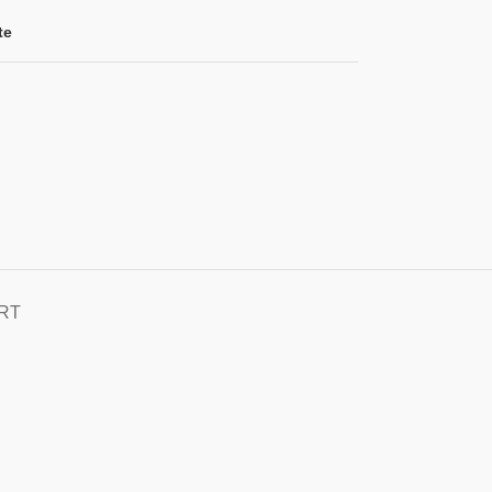
te
RT