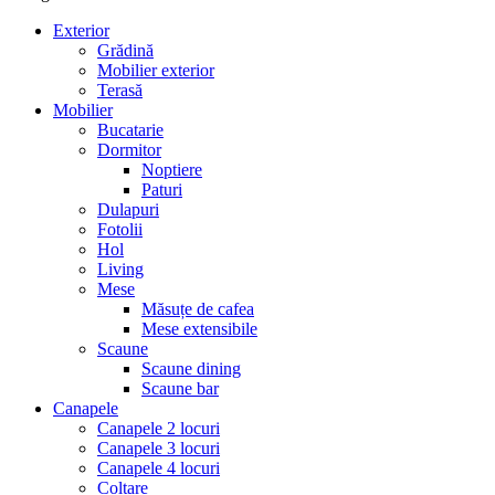
Exterior
Grădină
Mobilier exterior
Terasă
Mobilier
Bucatarie
Dormitor
Noptiere
Paturi
Dulapuri
Fotolii
Hol
Living
Mese
Măsuțe de cafea
Mese extensibile
Scaune
Scaune dining
Scaune bar
Canapele
Canapele 2 locuri
Canapele 3 locuri
Canapele 4 locuri
Colțare