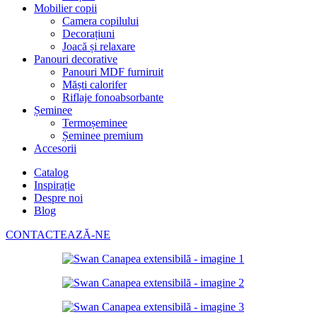
Mobilier copii
Camera copilului
Decorațiuni
Joacă și relaxare
Panouri decorative
Panouri MDF furniruit
Măști calorifer
Riflaje fonoabsorbante
Șeminee
Termoșeminee
Șeminee premium
Accesorii
Catalog
Inspirație
Despre noi
Blog
CONTACTEAZĂ-NE