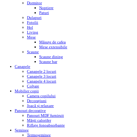
Dormitor
Noptiere
Paturi
Dulapuri
Fotolii
Hol
Living
Mese
Măsuțe de cafea
Mese extensibile
Scaune
Scaune dining
Scaune bar
Canapele
Canapele 2 locuri
Canapele 3 locuri
Canapele 4 locuri
Colțare
Mobilier copii
Camera copilului
Decorațiuni
Joacă și relaxare
Panouri decorative
Panouri MDF furniruit
Măști calorifer
Riflaje fonoabsorbante
Șeminee
Termoșeminee