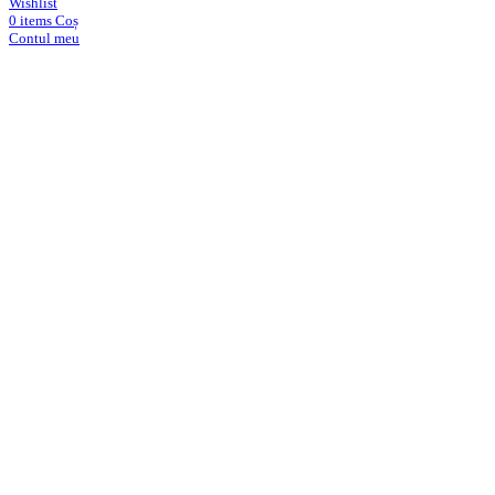
Wishlist
0
items
Coș
Contul meu