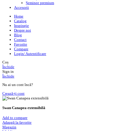
Șeminee premium
Accesorii
Home
Catalog
Inspirație
Despre noi
Blog
Contact
Favorite
Compare
Login/ Autentificare
Coș
Închide
Sign in
Închide
Nu ai un cont încă?
Crează-ți cont
Swan Canapea extensibilă
Add to compare
Adaugă la favorite
Magazin