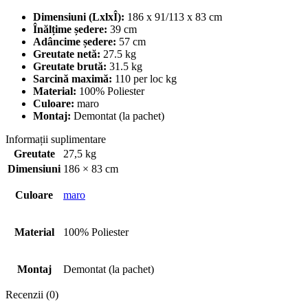
Dimensiuni (LxlxÎ):
186 x 91/113 x 83 cm
Înălțime ședere:
39 cm
Adâncime ședere:
57 cm
Greutate netă:
27.5 kg
Greutate brută:
31.5 kg
Sarcină maximă:
110 per loc kg
Material:
100% Poliester
Culoare:
maro
Montaj:
Demontat (la pachet)
Informații suplimentare
Greutate
27,5 kg
Dimensiuni
186 × 83 cm
Culoare
maro
Material
100% Poliester
Montaj
Demontat (la pachet)
Recenzii (0)