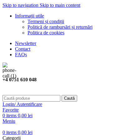
Skip to navigation
Skip to main content
Informații utile
Termeni și condiții
Politică de rambursări și returnări
Politica de cookies
Newsletter
Contact
FAQs
+4 0751 610 048
Caută
Login/ Autentificare
Favorite
0
items
0,00
lei
Meniu
0
items
0,00
lei
Categorii