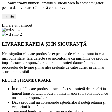
Salvează-mi numele, emailul și site-ul web în acest navigator
pentru data viitoare când o să comentez.
Livrare & transport
LIVRARE RAPIDĂ ȘI ÎN SIGURANȚĂ
Ne asigurăm că toate produsele expediate de către noi sunt în cea
mai bună stare, fără defecte sau inconforme cu imaginile de produs,
împachetate corespunzător pentru a nu suferi daune în timpul
procesului de livrare și mai ales preluate de către curier în cel mai
scurt timp posibil.
RETUR ȘI RAMBURSARE
În cazul în care produsul este defect sau suferă deteriorări în
timpul transportului îl puteți trimite înapoi și îl vom înlocui cu
un altul corespunzător.
Dacă produsul nu corespunde așteptărilor îl puteți returna și
veți primi banii înapoi.
Termenul limită pentru retururi este de 14 zile.