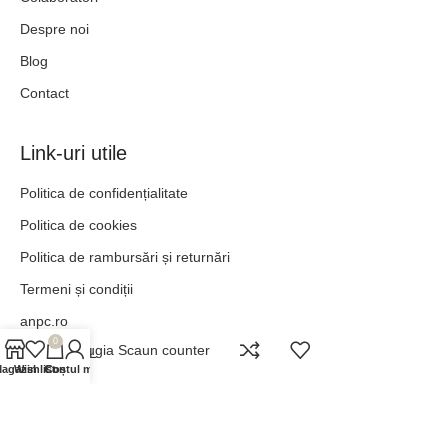
Despre noi
Blog
Contact
Link-uri utile
Politica de confidențialitate
Politica de cookies
Politica de rambursări și returnări
Termeni și condiții
anpc.ro
0
Perugia Scaun counter
ANPC - SAL
agazin
Wishlist
Contul meu
Coș
„POT TOTUL ÎN HRISTOS CARE MĂ ÎNTĂREȘTE.” –
FILIPENI 4:13