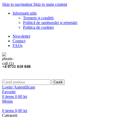
Skip to navigation
Skip to main content
Informații utile
Termeni și condiții
Politică de rambursări și returnări
Politica de cookies
Newsletter
Contact
FAQs
+4 0751 610 048
Caută
Login/ Autentificare
Favorite
0
items
0,00
lei
Meniu
0
items
0,00
lei
Categorii