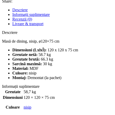
Share:
Descriere
Informații suplimentare
Recenzii (0)
Livrare & transport
Descriere
Masă de dining, nisip, ø120×75 cm
Dimensiuni (LxlxÎ):
120 x 120 x 75 cm
Greutate netă:
58.7 kg
Greutate brută:
66.3 kg
Sarcină maximă:
30 kg
Material:
MDF
Culoare:
nisip
Montaj:
Demontat (la pachet)
Informații suplimentare
Greutate
58,7 kg
Dimensiuni
120 × 120 × 75 cm
Culoare
nisip