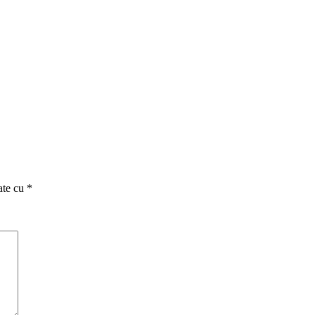
ate cu
*