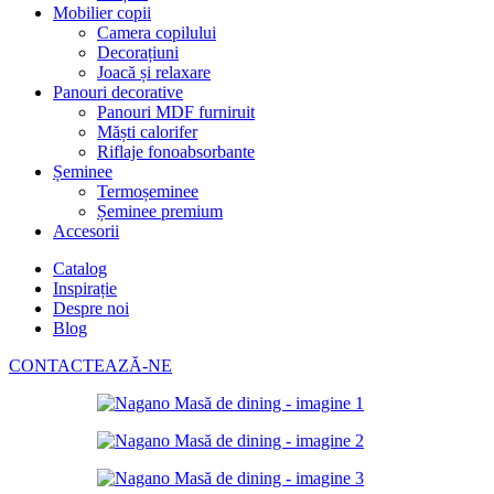
Mobilier copii
Camera copilului
Decorațiuni
Joacă și relaxare
Panouri decorative
Panouri MDF furniruit
Măști calorifer
Riflaje fonoabsorbante
Șeminee
Termoșeminee
Șeminee premium
Accesorii
Catalog
Inspirație
Despre noi
Blog
CONTACTEAZĂ-NE