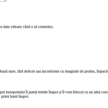
ru data viitoare când o să comentez.
 bună stare, fără defecte sau inconforme cu imaginile de produs, împach
pul transportului îl puteți trimite înapoi și îl vom înlocui cu un altul cor
 primi banii înapoi.