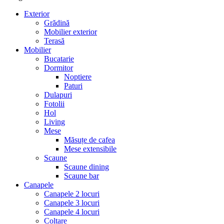
Exterior
Grădină
Mobilier exterior
Terasă
Mobilier
Bucatarie
Dormitor
Noptiere
Paturi
Dulapuri
Fotolii
Hol
Living
Mese
Măsuțe de cafea
Mese extensibile
Scaune
Scaune dining
Scaune bar
Canapele
Canapele 2 locuri
Canapele 3 locuri
Canapele 4 locuri
Colțare