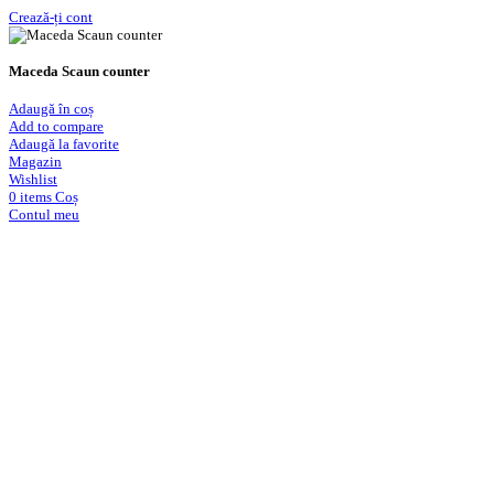
Crează-ți cont
Maceda Scaun counter
Adaugă în coș
Add to compare
Adaugă la favorite
Magazin
Wishlist
0
items
Coș
Contul meu