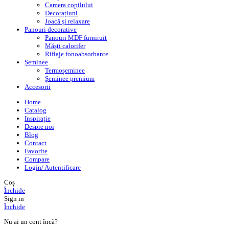
Camera copilului
Decorațiuni
Joacă și relaxare
Panouri decorative
Panouri MDF furniruit
Măști calorifer
Riflaje fonoabsorbante
Șeminee
Termoșeminee
Șeminee premium
Accesorii
Home
Catalog
Inspirație
Despre noi
Blog
Contact
Favorite
Compare
Login/ Autentificare
Coș
Închide
Sign in
Închide
Nu ai un cont încă?