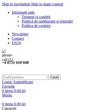
Skip to navigation
Skip to main content
Informații utile
Termeni și condiții
Politică de rambursări și returnări
Politica de cookies
Newsletter
Contact
FAQs
+4 0751 610 048
Caută
Login/ Autentificare
Favorite
0
items
0,00
lei
Meniu
0
items
0,00
lei
Categorii