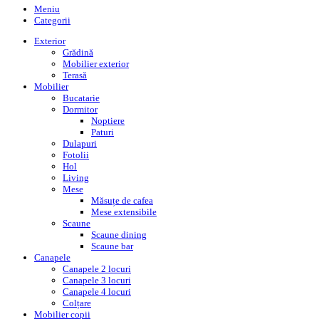
Meniu
Categorii
Exterior
Grădină
Mobilier exterior
Terasă
Mobilier
Bucatarie
Dormitor
Noptiere
Paturi
Dulapuri
Fotolii
Hol
Living
Mese
Măsuțe de cafea
Mese extensibile
Scaune
Scaune dining
Scaune bar
Canapele
Canapele 2 locuri
Canapele 3 locuri
Canapele 4 locuri
Colțare
Mobilier copii