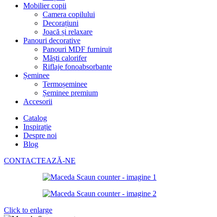
Mobilier copii
Camera copilului
Decorațiuni
Joacă și relaxare
Panouri decorative
Panouri MDF furniruit
Măști calorifer
Riflaje fonoabsorbante
Șeminee
Termoșeminee
Șeminee premium
Accesorii
Catalog
Inspirație
Despre noi
Blog
CONTACTEAZĂ-NE
Click to enlarge