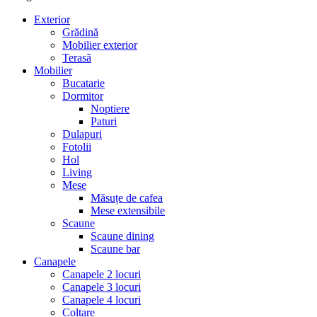
Exterior
Grădină
Mobilier exterior
Terasă
Mobilier
Bucatarie
Dormitor
Noptiere
Paturi
Dulapuri
Fotolii
Hol
Living
Mese
Măsuțe de cafea
Mese extensibile
Scaune
Scaune dining
Scaune bar
Canapele
Canapele 2 locuri
Canapele 3 locuri
Canapele 4 locuri
Colțare