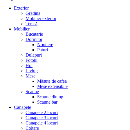
Exterior
Grădină
Mobilier exterior
Terasă
Mobilier
Bucatarie
Dormitor
Noptiere
Paturi
Dulapuri
Fotolii
Hol
Living
Mese
Măsuțe de cafea
Mese extensibile
Scaune
Scaune dining
Scaune bar
Canapele
Canapele 2 locuri
Canapele 3 locuri
Canapele 4 locuri
Colțare