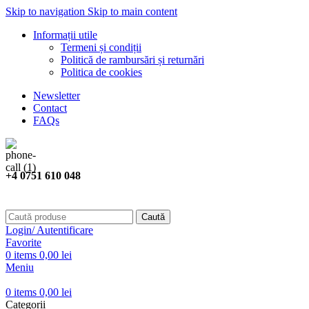
Skip to navigation
Skip to main content
Informații utile
Termeni și condiții
Politică de rambursări și returnări
Politica de cookies
Newsletter
Contact
FAQs
+4 0751 610 048
Caută
Login/ Autentificare
Favorite
0
items
0,00
lei
Meniu
0
items
0,00
lei
Categorii