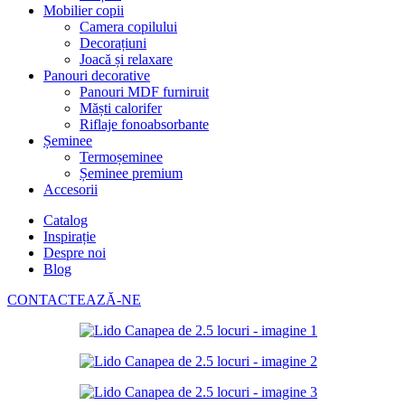
Mobilier copii
Camera copilului
Decorațiuni
Joacă și relaxare
Panouri decorative
Panouri MDF furniruit
Măști calorifer
Riflaje fonoabsorbante
Șeminee
Termoșeminee
Șeminee premium
Accesorii
Catalog
Inspirație
Despre noi
Blog
CONTACTEAZĂ-NE