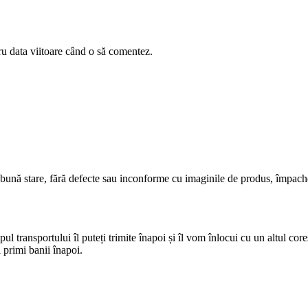
ru data viitoare când o să comentez.
 bună stare, fără defecte sau inconforme cu imaginile de produs, împach
pul transportului îl puteți trimite înapoi și îl vom înlocui cu un altul cor
 primi banii înapoi.