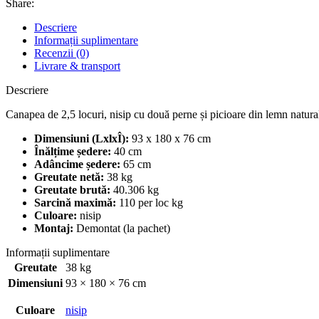
Share:
Descriere
Informații suplimentare
Recenzii (0)
Livrare & transport
Descriere
Canapea de 2,5 locuri, nisip cu două perne și picioare din lemn natu
Dimensiuni (LxlxÎ):
93 x 180 x 76 cm
Înălțime ședere:
40 cm
Adâncime ședere:
65 cm
Greutate netă:
38 kg
Greutate brută:
40.306 kg
Sarcină maximă:
110 per loc kg
Culoare:
nisip
Montaj:
Demontat (la pachet)
Informații suplimentare
Greutate
38 kg
Dimensiuni
93 × 180 × 76 cm
Culoare
nisip