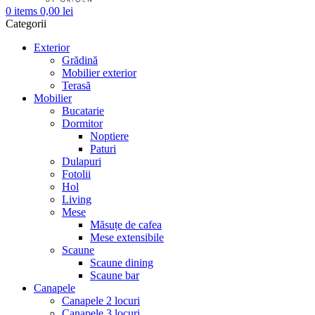
0
items
0,00
lei
Categorii
Exterior
Grădină
Mobilier exterior
Terasă
Mobilier
Bucatarie
Dormitor
Noptiere
Paturi
Dulapuri
Fotolii
Hol
Living
Mese
Măsuțe de cafea
Mese extensibile
Scaune
Scaune dining
Scaune bar
Canapele
Canapele 2 locuri
Canapele 3 locuri