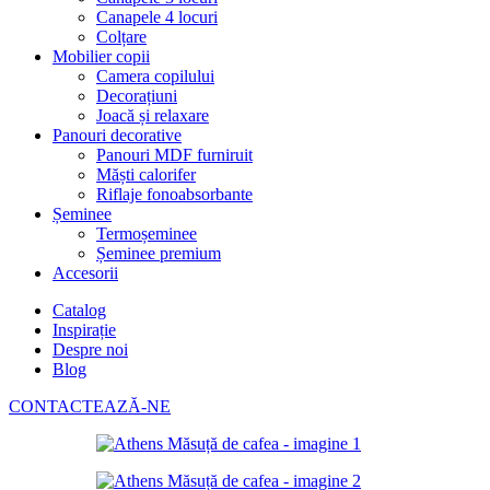
Canapele 4 locuri
Colțare
Mobilier copii
Camera copilului
Decorațiuni
Joacă și relaxare
Panouri decorative
Panouri MDF furniruit
Măști calorifer
Riflaje fonoabsorbante
Șeminee
Termoșeminee
Șeminee premium
Accesorii
Catalog
Inspirație
Despre noi
Blog
CONTACTEAZĂ-NE