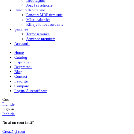
Decorațiuni
Joacă și relaxare
Panouri decorative
Panouri MDF furniruit
Măști calorifer
Riflaje fonoabsorbante
Șeminee
Termoșeminee
Șeminee premium
Accesorii
Home
Catalog
Inspirație
Despre noi
Blog
Contact
Favorite
Compare
Login/ Autentificare
Coș
Închide
Sign in
Închide
Nu ai un cont încă?
Crează-ți cont