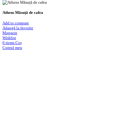
Athens Măsuță de cafea
Add to compare
Adaugă la favorite
Magazin
Wishlist
0
items
Coș
Contul meu