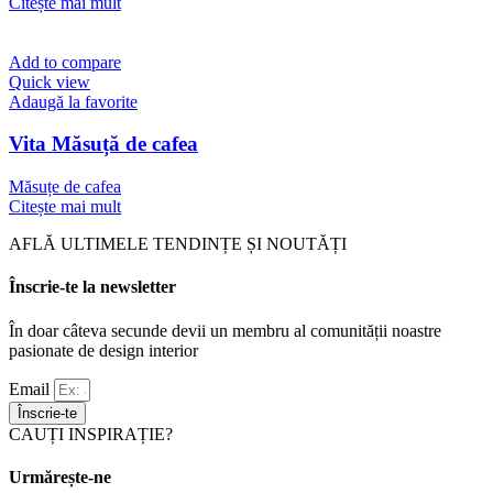
Citește mai mult
Add to compare
Quick view
Adaugă la favorite
Vita Măsuță de cafea
Măsuțe de cafea
Citește mai mult
AFLĂ ULTIMELE TENDINȚE ȘI NOUTĂȚI
Înscrie-te la newsletter
În doar câteva secunde devii un membru al comunității noastre
pasionate de design interior
Email
Înscrie-te
CAUȚI INSPIRAȚIE?
Urmărește-ne