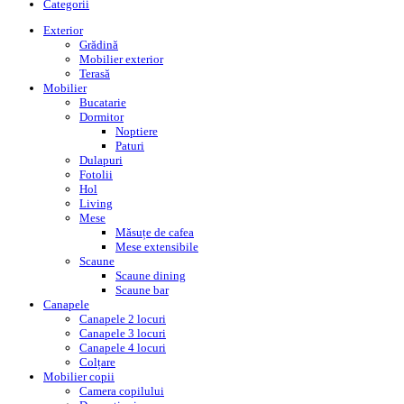
Categorii
Exterior
Grădină
Mobilier exterior
Terasă
Mobilier
Bucatarie
Dormitor
Noptiere
Paturi
Dulapuri
Fotolii
Hol
Living
Mese
Măsuțe de cafea
Mese extensibile
Scaune
Scaune dining
Scaune bar
Canapele
Canapele 2 locuri
Canapele 3 locuri
Canapele 4 locuri
Colțare
Mobilier copii
Camera copilului