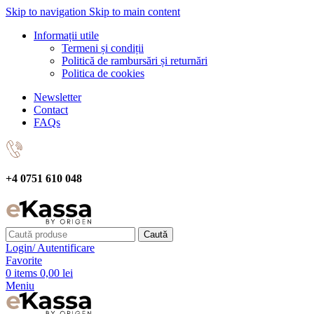
Skip to navigation
Skip to main content
Informații utile
Termeni și condiții
Politică de rambursări și returnări
Politica de cookies
Newsletter
Contact
FAQs
+4 0751 610 048
Caută
Login/ Autentificare
Favorite
0
items
0,00
lei
Meniu