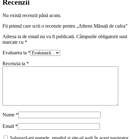
Recenzii
Nu există recenzii până acum.
Fii primul care scrii o recenzie pentru „Athens Măsuță de cafea”
Adresa ta de email nu va fi publicată.
Câmpurile obligatorii sunt
marcate cu
*
Evaluarea ta
*
Recenzia ta
*
Nume
*
Email
*
Salvează-mi numele, emailul și site-ul web în acest navigator