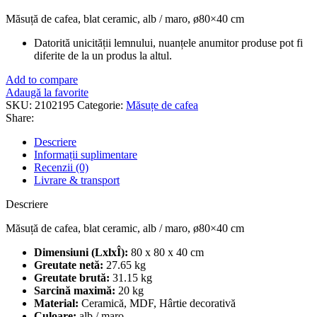
Măsuță de cafea, blat ceramic, alb / maro, ø80×40 cm
Datorită unicității lemnului, nuanțele anumitor produse pot fi
diferite de la un produs la altul.
Add to compare
Adaugă la favorite
SKU:
2102195
Categorie:
Măsuțe de cafea
Share:
Descriere
Informații suplimentare
Recenzii (0)
Livrare & transport
Descriere
Măsuță de cafea, blat ceramic, alb / maro, ø80×40 cm
Dimensiuni (LxlxÎ):
80 x 80 x 40 cm
Greutate netă:
27.65 kg
Greutate brută:
31.15 kg
Sarcină maximă:
20 kg
Material:
Ceramică, MDF, Hârtie decorativă
Culoare:
alb / maro