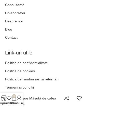
Consultanță
Colaboratori
Despre noi
Blog
Contact
Link-uri utile
Politica de confidențialitate
Politica de cookies
Politica de rambursări și returnări
Termeni și condiții
anpc.ro
0
Prague Măsuță de cafea
agazin
Wishlist
Contul meu
Coș
ANPC - SAL