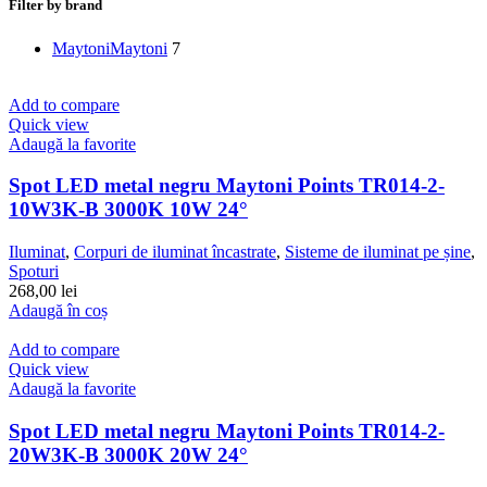
Filter by brand
Maytoni
Maytoni
7
Add to compare
Quick view
Adaugă la favorite
Spot LED metal negru Maytoni Points TR014-2-
10W3K-B 3000K 10W 24°
Iluminat
,
Corpuri de iluminat încastrate
,
Sisteme de iluminat pe șine
,
Spoturi
268,00
lei
Adaugă în coș
Add to compare
Quick view
Adaugă la favorite
Spot LED metal negru Maytoni Points TR014-2-
20W3K-B 3000K 20W 24°