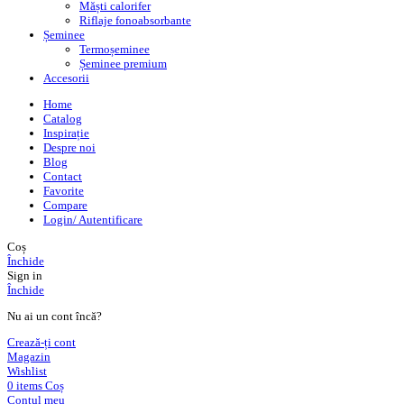
Măști calorifer
Riflaje fonoabsorbante
Șeminee
Termoșeminee
Șeminee premium
Accesorii
Home
Catalog
Inspirație
Despre noi
Blog
Contact
Favorite
Compare
Login/ Autentificare
Coș
Închide
Sign in
Închide
Nu ai un cont încă?
Crează-ți cont
Magazin
Wishlist
0
items
Coș
Contul meu