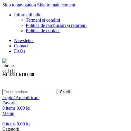
Skip to navigation
Skip to main content
Informații utile
Termeni și condiții
Politică de rambursări și returnări
Politica de cookies
Newsletter
Contact
FAQs
+4 0751 610 048
Caută
Login/ Autentificare
Favorite
0
items
0,00
lei
Meniu
0
items
0,00
lei
Categorii