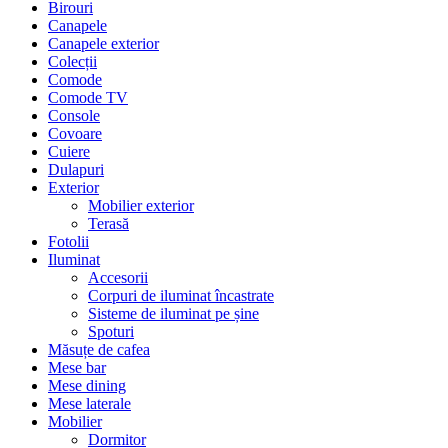
Birouri
Canapele
Canapele exterior
Colecții
Comode
Comode TV
Console
Covoare
Cuiere
Dulapuri
Exterior
Mobilier exterior
Terasă
Fotolii
Iluminat
Accesorii
Corpuri de iluminat încastrate
Sisteme de iluminat pe șine
Spoturi
Măsuțe de cafea
Mese bar
Mese dining
Mese laterale
Mobilier
Dormitor