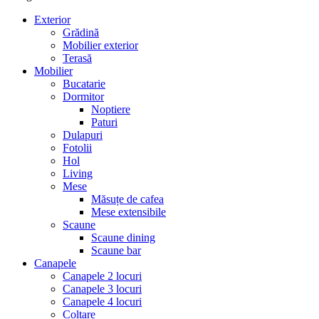
Exterior
Grădină
Mobilier exterior
Terasă
Mobilier
Bucatarie
Dormitor
Noptiere
Paturi
Dulapuri
Fotolii
Hol
Living
Mese
Măsuțe de cafea
Mese extensibile
Scaune
Scaune dining
Scaune bar
Canapele
Canapele 2 locuri
Canapele 3 locuri
Canapele 4 locuri
Colțare