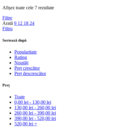
Afișez toate cele 7 rezultate
Filtre
Arată
9
12
18
24
Filtru
Sortează după
Popularitate
Rating
Noutăți
Preț crescător
Preț descrescător
Preț
Toate
0,00
lei
-
130,00
lei
130,00
lei
-
260,00
lei
260,00
lei
-
390,00
lei
390,00
lei
-
520,00
lei
520,00
lei
+