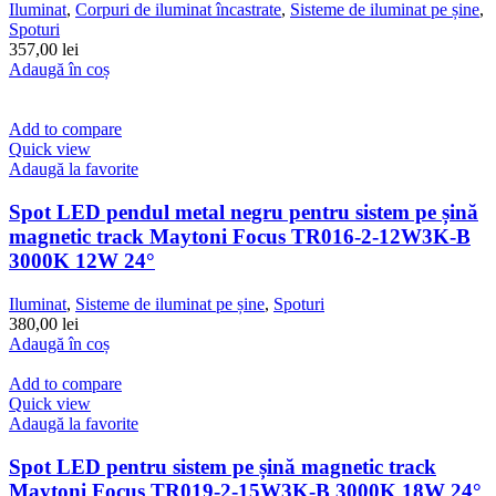
Iluminat
,
Corpuri de iluminat încastrate
,
Sisteme de iluminat pe șine
,
Spoturi
357,00
lei
Adaugă în coș
Add to compare
Quick view
Adaugă la favorite
Spot LED pendul metal negru pentru sistem pe șină
magnetic track Maytoni Focus TR016-2-12W3K-B
3000K 12W 24°
Iluminat
,
Sisteme de iluminat pe șine
,
Spoturi
380,00
lei
Adaugă în coș
Add to compare
Quick view
Adaugă la favorite
Spot LED pentru sistem pe șină magnetic track
Maytoni Focus TR019-2-15W3K-B 3000K 18W 24°