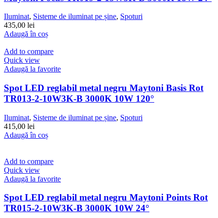
Iluminat
,
Sisteme de iluminat pe șine
,
Spoturi
435,00
lei
Adaugă în coș
Add to compare
Quick view
Adaugă la favorite
Spot LED reglabil metal negru Maytoni Basis Rot
TR013-2-10W3K-B 3000K 10W 120°
Iluminat
,
Sisteme de iluminat pe șine
,
Spoturi
415,00
lei
Adaugă în coș
Add to compare
Quick view
Adaugă la favorite
Spot LED reglabil metal negru Maytoni Points Rot
TR015-2-10W3K-B 3000K 10W 24°