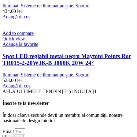
Iluminat
,
Sisteme de iluminat pe șine
,
Spoturi
434,00
lei
Adaugă în coș
Add to compare
Quick view
Adaugă la favorite
Spot LED reglabil metal negru Maytoni Points Rot
TR015-2-20W3K-B 3000K 20W 24°
Iluminat
,
Sisteme de iluminat pe șine
,
Spoturi
523,00
lei
Adaugă în coș
AFLĂ ULTIMELE TENDINȚE ȘI NOUTĂȚI
Înscrie-te la newsletter
În doar câteva secunde devii un membru al comunității noastre
pasionate de design interior
Email