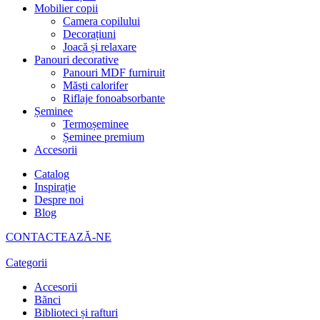
Mobilier copii
Camera copilului
Decorațiuni
Joacă și relaxare
Panouri decorative
Panouri MDF furniruit
Măști calorifer
Riflaje fonoabsorbante
Șeminee
Termoșeminee
Șeminee premium
Accesorii
Catalog
Inspirație
Despre noi
Blog
CONTACTEAZĂ-NE
Categorii
Accesorii
Bănci
Biblioteci și rafturi