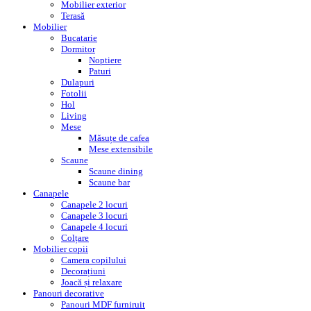
Mobilier exterior
Terasă
Mobilier
Bucatarie
Dormitor
Noptiere
Paturi
Dulapuri
Fotolii
Hol
Living
Mese
Măsuțe de cafea
Mese extensibile
Scaune
Scaune dining
Scaune bar
Canapele
Canapele 2 locuri
Canapele 3 locuri
Canapele 4 locuri
Colțare
Mobilier copii
Camera copilului
Decorațiuni
Joacă și relaxare
Panouri decorative
Panouri MDF furniruit