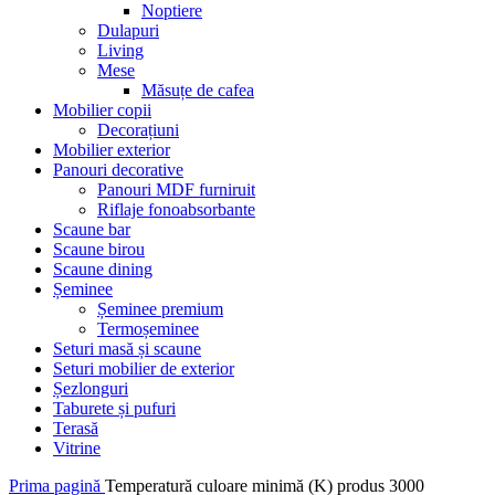
Noptiere
Dulapuri
Living
Mese
Măsuțe de cafea
Mobilier copii
Decorațiuni
Mobilier exterior
Panouri decorative
Panouri MDF furniruit
Riflaje fonoabsorbante
Scaune bar
Scaune birou
Scaune dining
Șeminee
Șeminee premium
Termoșeminee
Seturi masă și scaune
Seturi mobilier de exterior
Șezlonguri
Taburete și pufuri
Terasă
Vitrine
Prima pagină
Temperatură culoare minimă (K) produs
3000