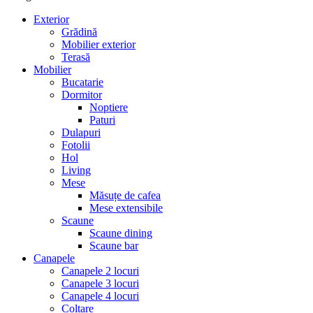
Exterior
Grădină
Mobilier exterior
Terasă
Mobilier
Bucatarie
Dormitor
Noptiere
Paturi
Dulapuri
Fotolii
Hol
Living
Mese
Măsuțe de cafea
Mese extensibile
Scaune
Scaune dining
Scaune bar
Canapele
Canapele 2 locuri
Canapele 3 locuri
Canapele 4 locuri
Colțare