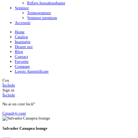
Riflaje fonoabsorbante
Șeminee
Termoșeminee
Șeminee premium
Accesorii
Home
Catalog
Inspirație
Despre noi
Blog
Contact
Favorite
Compare
Login/ Autentificare
Coș
Închide
Sign in
Închide
Nu ai un cont încă?
Crează-ți cont
Salvador Canapea lounge