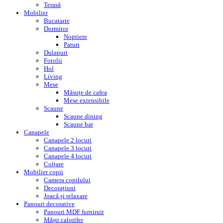
Terasă
Mobilier
Bucatarie
Dormitor
Noptiere
Paturi
Dulapuri
Fotolii
Hol
Living
Mese
Măsuțe de cafea
Mese extensibile
Scaune
Scaune dining
Scaune bar
Canapele
Canapele 2 locuri
Canapele 3 locuri
Canapele 4 locuri
Colțare
Mobilier copii
Camera copilului
Decorațiuni
Joacă și relaxare
Panouri decorative
Panouri MDF furniruit
Măști calorifer