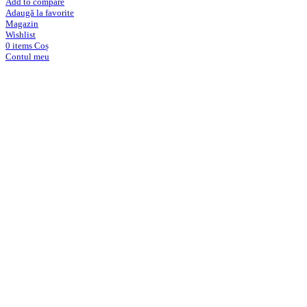
Add to compare
Adaugă la favorite
Magazin
Wishlist
0
items
Coș
Contul meu