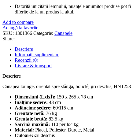
Datorită unicității lemnului, nuanțele anumitor produse pot fi
diferite de la un produs la altul.
Add to compare
Adaugă la favorite
SKU:
1301366
Categorie:
Canapele
Share:
Descriere
Informații suplimentare
Recenzii (0)
Livrare & transport
Descriere
Canapea lounge, orientat spre stânga, bouclé, gri deschis, HN1253
Dimensiuni (LxlxÎ):
150 x 265 x 78 cm
Înălțime ședere:
43 cm
Adâncime ședere:
60/115 cm
Greutate netă:
76 kg
Greutate brută:
83.5 kg
Sarcină maximă:
110 per loc kg
Material:
Placaj, Poliester, Burete, Metal
Culoare:
gri deschis