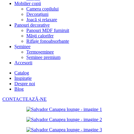
Mobilier copii
Camera copilului
Decorațiuni
Joacă și relaxare
Panouri decorative
Panouri MDF furniruit
Măști calorifer
Riflaje fonoabsorbante
Șeminee
Termoșeminee
Șeminee premium
Accesorii
Catalog
Inspirație
Despre noi
Blog
CONTACTEAZĂ-NE