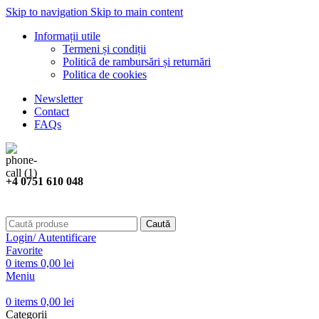
Skip to navigation
Skip to main content
Informații utile
Termeni și condiții
Politică de rambursări și returnări
Politica de cookies
Newsletter
Contact
FAQs
+4 0751 610 048
Caută
Login/ Autentificare
Favorite
0
items
0,00
lei
Meniu
0
items
0,00
lei
Categorii