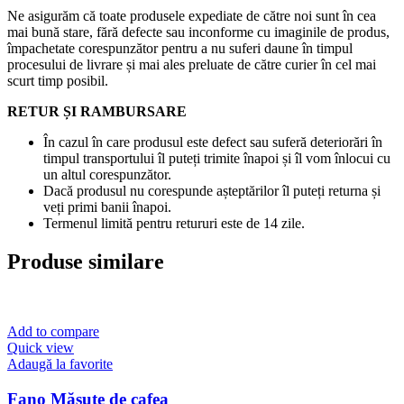
Ne asigurăm că toate produsele expediate de către noi sunt în cea
mai bună stare, fără defecte sau inconforme cu imaginile de produs,
împachetate corespunzător pentru a nu suferi daune în timpul
procesului de livrare și mai ales preluate de către curier în cel mai
scurt timp posibil.
RETUR ȘI RAMBURSARE
În cazul în care produsul este defect sau suferă deteriorări în
timpul transportului îl puteți trimite înapoi și îl vom înlocui cu
un altul corespunzător.
Dacă produsul nu corespunde așteptărilor îl puteți returna și
veți primi banii înapoi.
Termenul limită pentru retururi este de 14 zile.
Produse similare
Add to compare
Quick view
Adaugă la favorite
Fano Măsuțe de cafea