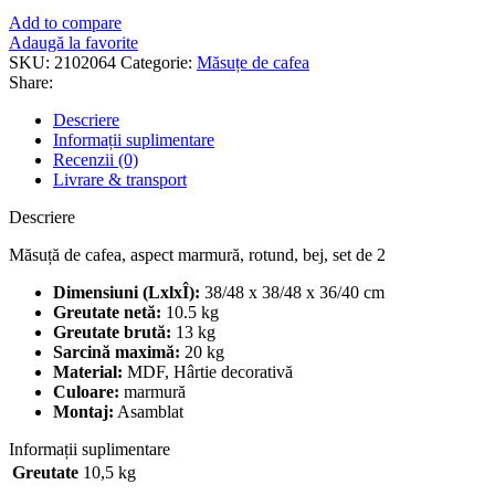
Add to compare
Adaugă la favorite
SKU:
2102064
Categorie:
Măsuțe de cafea
Share:
Descriere
Informații suplimentare
Recenzii (0)
Livrare & transport
Descriere
Măsuță de cafea, aspect marmură, rotund, bej, set de 2
Dimensiuni (LxlxÎ):
38/48 x 38/48 x 36/40 cm
Greutate netă:
10.5 kg
Greutate brută:
13 kg
Sarcină maximă:
20 kg
Material:
MDF, Hârtie decorativă
Culoare:
marmură
Montaj:
Asamblat
Informații suplimentare
Greutate
10,5 kg