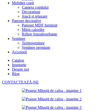
Mobilier copii
Camera copilului
Decorațiuni
Joacă și relaxare
Panouri decorative
Panouri MDF furniruit
Măști calorifer
Riflaje fonoabsorbante
Șeminee
Termoșeminee
Șeminee premium
Accesorii
Catalog
Inspirație
Despre noi
Blog
CONTACTEAZĂ-NE