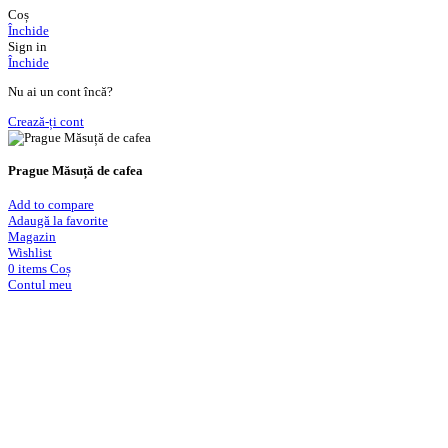
Coș
Închide
Sign in
Închide
Nu ai un cont încă?
Crează-ți cont
Prague Măsuță de cafea
Add to compare
Adaugă la favorite
Magazin
Wishlist
0
items
Coș
Contul meu