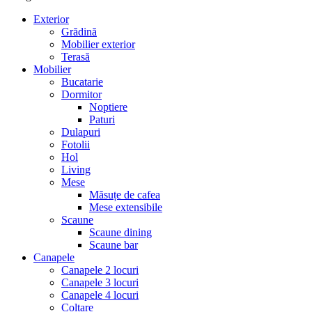
Exterior
Grădină
Mobilier exterior
Terasă
Mobilier
Bucatarie
Dormitor
Noptiere
Paturi
Dulapuri
Fotolii
Hol
Living
Mese
Măsuțe de cafea
Mese extensibile
Scaune
Scaune dining
Scaune bar
Canapele
Canapele 2 locuri
Canapele 3 locuri
Canapele 4 locuri
Colțare