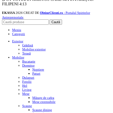
FILIPENI 4:13
EKASSA
2026 CREAT DE
ObtineClienti.ro
- Portalul Spiritelor
Antreprenoriale
.
Caută
Meniu
Categorii
Exterior
Grădină
Mobilier exterior
Terasă
Mobilier
Bucatarie
Dormitor
Noptiere
Paturi
Dulapuri
Fotolii
Hol
Living
Mese
Măsuțe de cafea
Mese extensibile
Scaune
Scaune dining