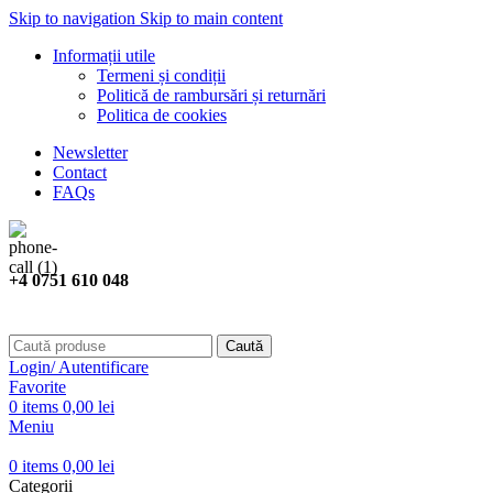
Skip to navigation
Skip to main content
Informații utile
Termeni și condiții
Politică de rambursări și returnări
Politica de cookies
Newsletter
Contact
FAQs
+4 0751 610 048
Caută
Login/ Autentificare
Favorite
0
items
0,00
lei
Meniu
0
items
0,00
lei
Categorii