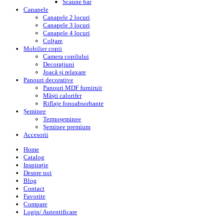
Scaune bar
Canapele
Canapele 2 locuri
Canapele 3 locuri
Canapele 4 locuri
Colțare
Mobilier copii
Camera copilului
Decorațiuni
Joacă și relaxare
Panouri decorative
Panouri MDF furniruit
Măști calorifer
Riflaje fonoabsorbante
Șeminee
Termoșeminee
Șeminee premium
Accesorii
Home
Catalog
Inspirație
Despre noi
Blog
Contact
Favorite
Compare
Login/ Autentificare